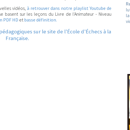
Re
velles vidéos,
à retrouver dans notre playlist Youtube de
lu
 se basent sur les leçons du Livre de l'Animateur - Niveau
l
en PDF HD
et
basse définition.
vi
édagogiques sur le site de l'École d'Échecs à la
Française.