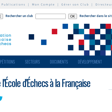
|
Publications
|
Mon Compte
|
Gérer son Club
|
Directeu
Rechercher un club
Rechercher dans le si
PÉTITIONS
SECTEURS
DOCUMENTS
DÉVELOPPEMENT
 l'École d'Échecs à la Française