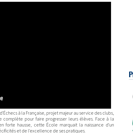
P
d'Échecs à la Française, projet majeur au service des clubs,
 complète pour faire progresser leurs élèves. Face à la
forte hausse, cette École marquait la naissance d'un
cificités et de l'excellence de ses pratiques.