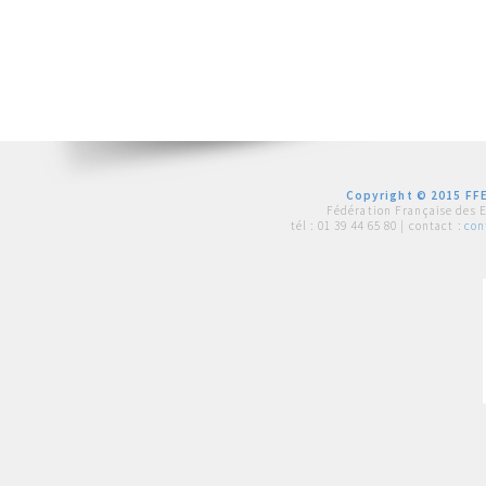
Copyright © 2015 FFE
Fédération Française des 
tél :
01 39 44 65 80
| contact :
con