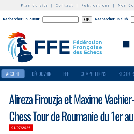
Plan du site
|
Contact
|
Publications
|
Mon C
Rechercher un joueur
Rechercher un club
ACCUEIL
DÉCOUVRIR
FFE
COMPÉTITIONS
SECTEU
Alireza Firouzja et Maxime Vachie
Chess Tour de Roumanie du 1er au 5
01/07/2026