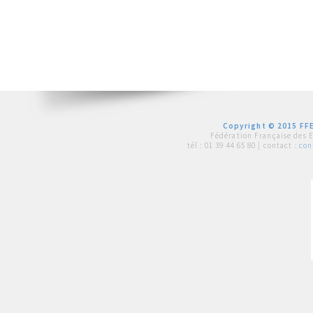
Copyright © 2015 FFE
Fédération Française des 
tél :
01 39 44 65 80
| contact :
con