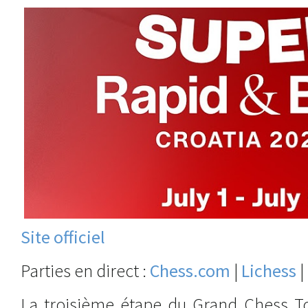
Site officiel
Parties en direct :
Chess.com
|
Lichess
|
La troisième étape du Grand Chess To