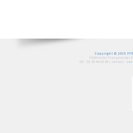
Copyright © 2015 FFE
Fédération Française des 
tél :
01 39 44 65 80
| contact :
con