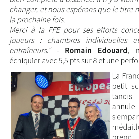
changer, et nous espérons que le titre
la prochaine fois.
Merci à la FFE pour ses efforts conc
joueurs : chambres individuelles e
entraîneurs."
-
Romain Edouard
, 
échiquier avec 5,5 pts sur 8 et une perf
La Franc
petit s
tandis
annule
s'empa
médail
prend