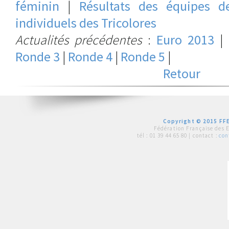
féminin
|
Résultats des équipes d
individuels des Tricolores
Actualités précédentes
:
Euro 2013
|
Ronde 3
|
Ronde 4
|
Ronde 5
|
Retour
Copyright © 2015 FFE
Fédération Française des 
tél :
01 39 44 65 80
| contact :
con