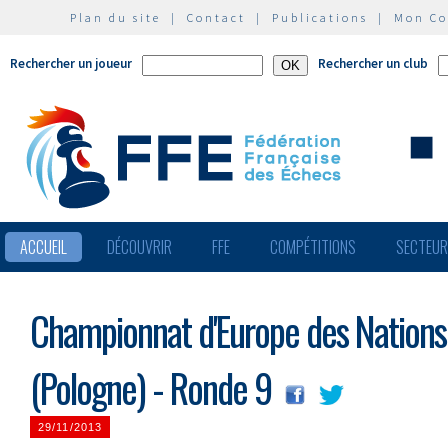
Plan du site
|
Contact
|
Publications
|
Mon C
Rechercher un joueur
Rechercher un club
ACCUEIL
DÉCOUVRIR
FFE
COMPÉTITIONS
SECTEU
Championnat d'Europe des Nations 
(Pologne) - Ronde 9
29/11/2013