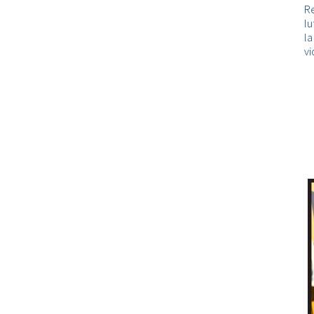
Re
lu
l
vi