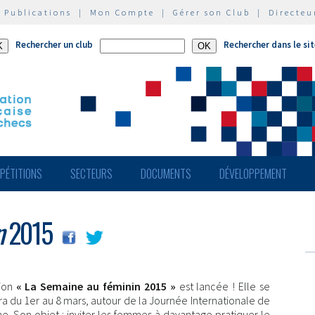
|
Publications
|
Mon Compte
|
Gérer son Club
|
Directeu
Rechercher un club
Rechercher dans le si
PÉTITIONS
SECTEURS
DOCUMENTS
DÉVELOPPEMENT
n
2015
tion
« La Semaine au féminin 2015 »
est lancée ! Elle se
a du 1er au 8 mars, autour de la Journée Internationale de
. Son objet : inviter les femmes à davantage pratiquer le