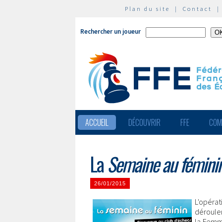
Plan du site
|
Contact
Rechercher un joueur
ACCUEIL
DÉCOUVRIR
FFE
COM
La
Semaine au fémini
26/01/2015
L'opéra
dérouler
la Femme