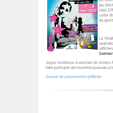
jeu d'éc
déjà 23%
cette di
du sport
La Fédé
opératio
(affiche
Contac
Soyez nombreux à valoriser les échecs fé
faire participer de nouvelles joueuses à 
Dossier de présentation
|
Affiche