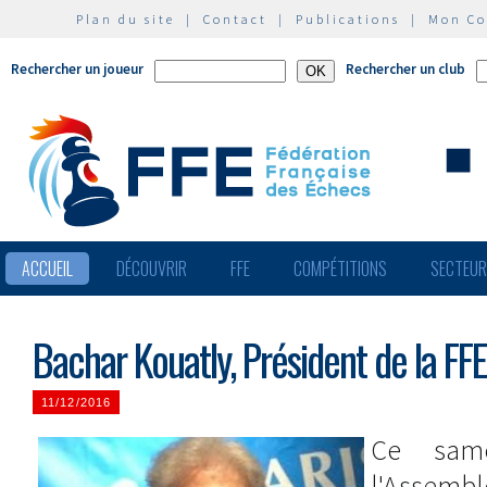
Plan du site
|
Contact
|
Publications
|
Mon C
Rechercher un joueur
Rechercher un club
ACCUEIL
DÉCOUVRIR
FFE
COMPÉTITIONS
SECTEU
Bachar Kouatly, Président de la FFE
11/12/2016
Ce sam
l'Assembl