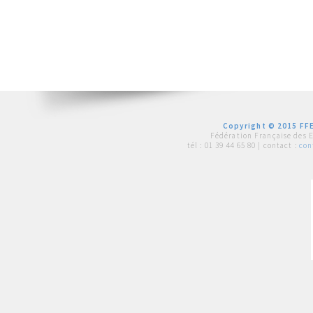
Copyright © 2015 FFE
Fédération Française des 
tél :
01 39 44 65 80
| contact :
con