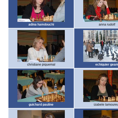
adina hamdouchi
anna rudolf
christiane piquemal
echiquier gean
guichard pauline
izabele lamoure