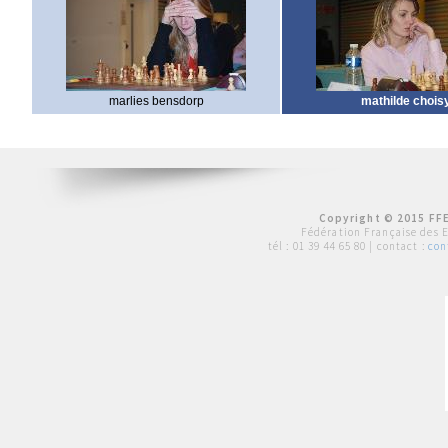
marlies bensdorp
mathilde chois
Copyright © 2015 FFE
Fédération Française des 
tél :
01 39 44 65 80
| contact :
con