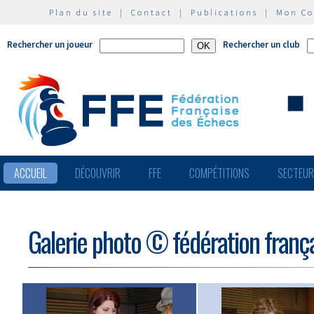
Plan du site
|
Contact
|
Publications
|
Mon C
Rechercher un joueur
Rechercher un club
ACCUEIL
DÉCOUVRIR
FFE
COMPÉTITIONS
SECTEU
Galerie photo © fédération franç