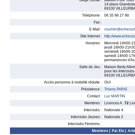
Siège Social :
Maison Pour Tous 
14 place Grandcl
69100 VILLEURB
Téléphone :
06 35 96 27 90
Fax :
E-Mail :
courrier@echecscl
Site Internet :
http://www.echecsc
Horaires :
Mercredi 14h00-2
jeudi 16h00-21h3
vendredi 16h00-2
samedi 14h00-17
permanences d'Accu
Salle de Jeu :
Maison Berty Albr
pour les Interclubs
69100 VILLEURB
Accès personne à mobilité réduite :
OUI
Présidence :
Thierry PARIS
Contact :
Luc MARTIN
Membres :
Licences A :
72
Lic
Interclubs :
Nationale 4
Interclubs Jeunes :
Nationale 2
Interclubs Féminins :
Membres
|
Par Elo
|
Arbi