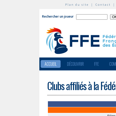
Plan du site
|
Contact
Rechercher un joueur
ACCUEIL
DÉCOUVRIR
FFE
COM
Clubs affiliés à la Féd