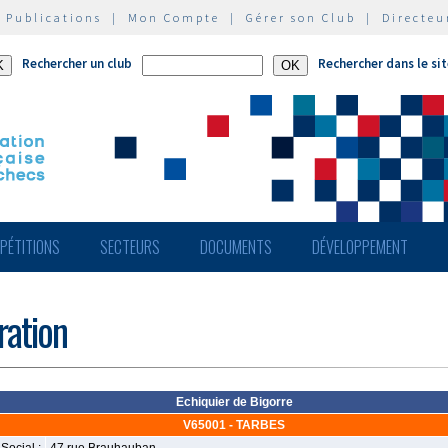
|
Publications
|
Mon Compte
|
Gérer son Club
|
Directeu
Rechercher un club
Rechercher dans le si
PÉTITIONS
SECTEURS
DOCUMENTS
DÉVELOPPEMENT
ération
Echiquier de Bigorre
V65001 - TARBES