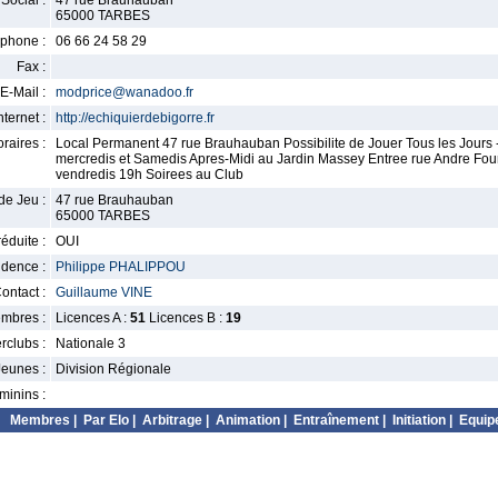
Social :
47 rue Brauhauban
65000 TARBES
phone :
06 66 24 58 29
Fax :
E-Mail :
modprice@wanadoo.fr
nternet :
http://echiquierdebigorre.fr
raires :
Local Permanent 47 rue Brauhauban Possibilite de Jouer Tous les Jours 
mercredis et Samedis Apres-Midi au Jardin Massey Entree rue Andre Fo
vendredis 19h Soirees au Club
de Jeu :
47 rue Brauhauban
65000 TARBES
éduite :
OUI
idence :
Philippe PHALIPPOU
ontact :
Guillaume VINE
mbres :
Licences A :
51
Licences B :
19
erclubs :
Nationale 3
Jeunes :
Division Régionale
minins :
Membres
|
Par Elo
|
Arbitrage
|
Animation
|
Entraînement
|
Initiation
|
Equip