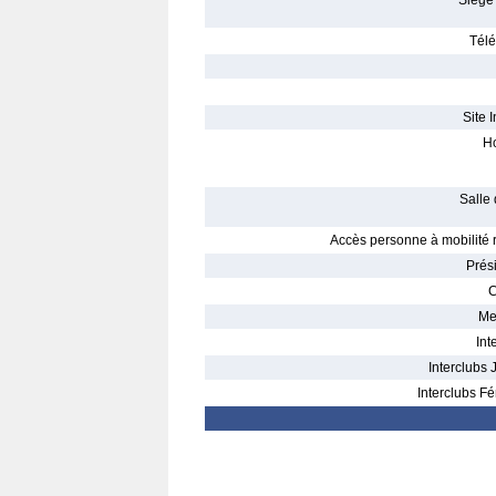
Siège 
Télé
Site I
Ho
Salle 
Accès personne à mobilité r
Prés
C
Me
Int
Interclubs 
Interclubs Fé