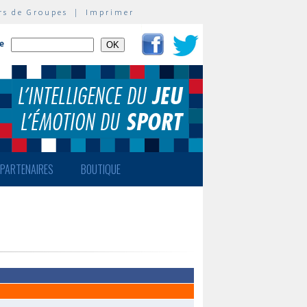
rs de Groupes
|
Imprimer
te
PARTENAIRES
BOUTIQUE