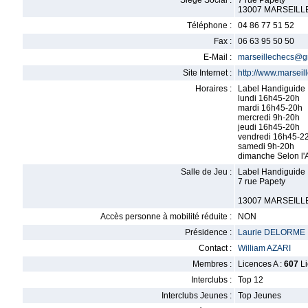
Siège Social :
7 rue Papety
13007 MARSEILL
Téléphone :
04 86 77 51 52
Fax :
06 63 95 50 50
E-Mail :
marseillechecs@g
Site Internet :
http://www.marseil
Horaires :
Label Handiguide
lundi 16h45-20h
mardi 16h45-20h
mercredi 9h-20h
jeudi 16h45-20h
vendredi 16h45-2
samedi 9h-20h
dimanche Selon l'A
Salle de Jeu :
Label Handiguide
7 rue Papety
13007 MARSEILL
Accès personne à mobilité réduite :
NON
Présidence :
Laurie DELORME
Contact :
William AZARI
Membres :
Licences A :
607
Li
Interclubs :
Top 12
Interclubs Jeunes :
Top Jeunes