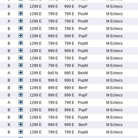
B
1299 E
999 E
999 E
PupF
M Echecs
B
1299 E
799 E
799 E
PouM
M Echecs
A
1299 E
799 E
799 E
PouM
M Echecs
B
1299 E
799 E
799 E
PouF
M Echecs
B
1299 E
999 E
999 E
PupF
M Echecs
B
1299 E
799 E
799 E
PupM
M Echecs
B
1299 E
999 E
999 E
PupM
M Echecs
B
1299 E
799 E
799 E
PupF
M Echecs
B
1299 E
799 E
799 E
PupM
M Echecs
A
1299 E
940 N
880 E
BenM
M Echecs
B
1299 E
999 E
999 E
PupM
M Echecs
B
1299 E
999 E
999 E
BenF
M Echecs
B
1299 E
999 E
999 E
PupF
M Echecs
A
1299 E
799 E
799 E
PouM
M Echecs
B
1299 E
999 E
999 E
PupF
M Echecs
B
1299 E
799 E
799 E
PupM
M Echecs
B
1299 E
999 E
999 E
BenF
M Echecs
B
1299 E
799 E
799 E
PupM
M Echecs