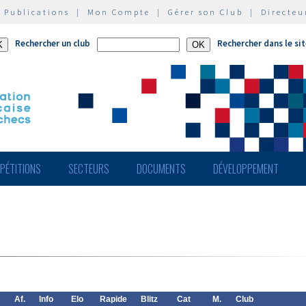
|
Publications
|
Mon Compte
|
Gérer son Club
|
Directeu
Rechercher un club
Rechercher dans le si
PÉTITIONS
SECTEURS
DOCUMENTS
DÉVELOPPEMENT
Af.
Info
Elo
Rapide
Blitz
Cat
M.
Club