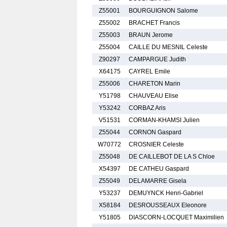
Z55001
BOURGUIGNON Salome
Z55002
BRACHET Francis
Z55003
BRAUN Jerome
Z55004
CAILLE DU MESNIL Celeste
Z90297
CAMPARGUE Judith
X64175
CAYREL Emile
Z55006
CHARETON Marin
Y51798
CHAUVEAU Elise
Y53242
CORBAZ Aris
V51531
CORMAN-KHAMSI Julien
Z55044
CORNON Gaspard
W70772
CROSNIER Celeste
Z55048
DE CAILLEBOT DE LA S Chloe
X54397
DE CATHEU Gaspard
Z55049
DELAMARRE Gisela
Y53237
DEMUYNCK Henri-Gabriel
X58184
DESROUSSEAUX Eleonore
Y51805
DIASCORN-LOCQUET Maximilien