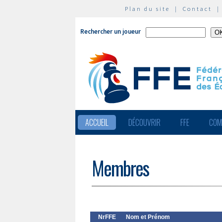
Plan du site
|
Contact
Rechercher un joueur
ACCUEIL
DÉCOUVRIR
FFE
COM
Membres
NrFFE
Nom et Prénom