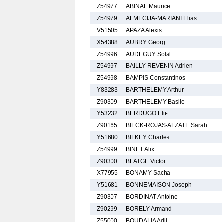
Z54977
ABINAL Maurice
Z54979
ALMECIJA-MARIANI Elias
V51505
APAZA Alexis
X54388
AUBRY Georg
Z54996
AUDEGUY Solal
Z54997
BAILLY-REVENIN Adrien
Z54998
BAMPIS Constantinos
Y83283
BARTHELEMY Arthur
Z90309
BARTHELEMY Basile
Y53232
BERDUGO Elie
Z90165
BIECK-ROJAS-ALZATE Sarah
Y51680
BILKEY Charles
Z54999
BINET Alix
Z90300
BLATGE Victor
X77955
BONAMY Sacha
Y51681
BONNEMAISON Joseph
Z90307
BORDINAT Antoine
Z90299
BORELY Armand
Z55000
BOUDALIA Adil