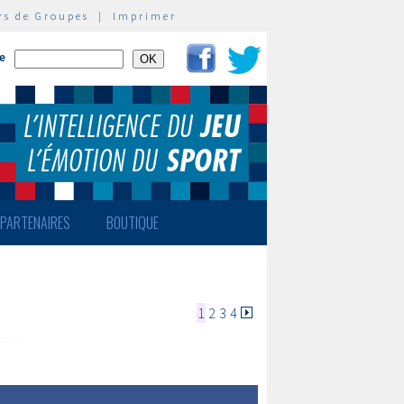
rs de Groupes
|
Imprimer
te
PARTENAIRES
BOUTIQUE
1
2
3
4