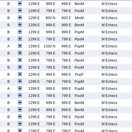
B
1299 E
999 E
999 E
BenM
M Echecs
B
1299 E
799 E
799 E
PouM
M Echecs
B
1299 E
800 N
800 E
MinM
M Echecs
B
1299 E
999 E
999 E
BenM
M Echecs
B
1299 E
999 E
999 E
PupM
M Echecs
B
1299 E
799 E
799 E
PpoM
M Echecs
A
1299 E
1330 N
999 E
PupM
M Echecs
B
1299 E
799 E
799 E
PouM
M Echecs
B
1299 E
799 E
799 E
PpoM
M Echecs
B
1299 E
799 E
799 E
PouM
M Echecs
B
1299 E
999 E
999 E
PupF
M Echecs
B
1299 E
799 E
799 E
PupM
M Echecs
A
1299 E
999 E
999 E
PupM
M Echecs
B
1299 E
799 E
799 E
PouM
M Echecs
B
1299 E
999 E
999 E
BenM
M Echecs
B
1299 E
999 E
999 E
BenM
M Echecs
B
1299 E
799 E
799 E
PpoM
M Echecs
B
1299 E
799 E
799 E
PouM
M Echecs
B
1299 E
799 E
799 E
PouM
M Echecs