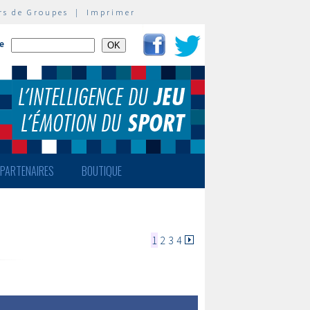
rs de Groupes
|
Imprimer
te
PARTENAIRES
BOUTIQUE
1
2
3
4