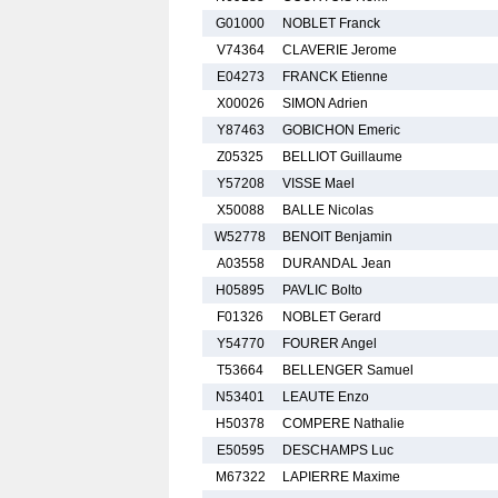
G01000
NOBLET Franck
V74364
CLAVERIE Jerome
E04273
FRANCK Etienne
X00026
SIMON Adrien
Y87463
GOBICHON Emeric
Z05325
BELLIOT Guillaume
Y57208
VISSE Mael
X50088
BALLE Nicolas
W52778
BENOIT Benjamin
A03558
DURANDAL Jean
H05895
PAVLIC Bolto
F01326
NOBLET Gerard
Y54770
FOURER Angel
T53664
BELLENGER Samuel
N53401
LEAUTE Enzo
H50378
COMPERE Nathalie
E50595
DESCHAMPS Luc
M67322
LAPIERRE Maxime