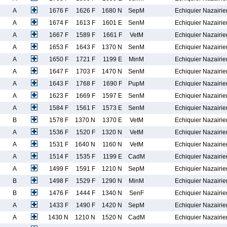
A
1676 F
1626 F
1680 N
SepM
Echiquier Nazairie
A
1674 F
1613 F
1601 E
SenM
Echiquier Nazairie
A
1667 F
1589 F
1661 F
VetM
Echiquier Nazairie
A
1653 F
1643 F
1370 N
SenM
Echiquier Nazairie
A
1650 F
1721 F
1199 E
MinM
Echiquier Nazairie
A
1647 F
1703 F
1470 N
SenM
Echiquier Nazairie
A
1643 F
1768 F
1690 F
PupM
Echiquier Nazairie
A
1623 F
1669 F
1597 E
SenM
Echiquier Nazairie
A
1584 F
1561 F
1573 E
SenM
Echiquier Nazairie
B
1578 F
1370 N
1370 E
VetM
Echiquier Nazairie
A
1536 F
1520 F
1320 N
VetM
Echiquier Nazairie
A
1531 F
1640 N
1160 N
VetM
Echiquier Nazairie
A
1514 F
1535 F
1199 E
CadM
Echiquier Nazairie
A
1499 F
1591 F
1210 N
SepM
Echiquier Nazairie
B
1498 F
1529 F
1290 N
MinM
Echiquier Nazairie
B
1476 F
1444 F
1340 N
SenF
Echiquier Nazairie
A
1433 F
1490 F
1420 N
SepM
Echiquier Nazairie
A
1430 N
1210 N
1520 N
CadM
Echiquier Nazairie