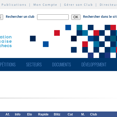
|
Publications
|
Mon Compte
|
Gérer son Club
|
Directeu
Rechercher un club
Rechercher dans le si
PÉTITIONS
SECTEURS
DOCUMENTS
DÉVELOPPEMENT
Af.
Info
Elo
Rapide
Blitz
Cat
M.
Club