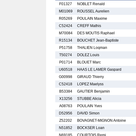
F01327
NOBLET Renald
M01069
ROUSSEL Aurelien
R05269
POULAIN Maxime
C52424
CREFF Mathis
M70084
DES MOUTIS Raphael
R15134
BOUCHET Jean-Baptiste
P51758
THALIEN Loqman
T50274
DOLEZ Louis
P01714
BLOUET Marc
U60518
HAAS LE LAMER Gaspard
G00998
GIRAUD Thierry
C52418
LOPEZ Maelyss
B53384
GAUTIER Benjamin
X13256
STUBBE Alicia
A08763
POULAIN Yves
D52956
DAVID Simon
Z52202
BOVAGNET-MIGNON Antoine
N51852
BOCKSER Loan
N69185
COURTOIS Remi