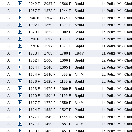
A
2042 F
2087 F
1566 F
BenM
La Petite "A" - Cha
B
1957 F
1873 F
1944 E
SenM
La Petite "A" - Cha
B
1940 N
1704 F
1725 E
SenM
La Petite "A" - Cha
A
1902 F
1859 F
1891 E
SenM
La Petite "A" - Cha
A
1829 F
1822 F
1802 F
SenM
La Petite "A" - Cha
A
1790 N
1697 F
1530 E
SenM
La Petite "A" - Cha
B
1770 N
1597 F
1621 E
SepM
La Petite "A" - Cha
A
1713 F
1705 F
1780 F
CadM
La Petite "A" - Cha
A
1702 F
1600 F
1696 F
SepM
La Petite "A" - Cha
A
1684 F
1648 F
1695 F
SenM
La Petite "A" - Cha
A
1674 F
1640 F
999 E
MinM
La Petite "A" - Cha
A
1656 F
1625 F
1199 E
SenM
La Petite "A" - Cha
A
1653 F
1679 F
1609 F
SenM
La Petite "A" - Cha
A
1650 F
1504 F
1199 E
SepM
La Petite "A" - Cha
A
1637 F
1772 F
1559 F
MinM
La Petite "A" - Cha
A
1634 F
1588 F
1527 F
PouM
La Petite "A" - Cha
A
1627 F
1649 F
1656 E
SenM
La Petite "A" - Cha
A
1621 F
1499 F
1557 F
VetM
La Petite "A" - Cha
A
1613 F
1485 F
1451 F
PupM
La Petite "A" - Cha