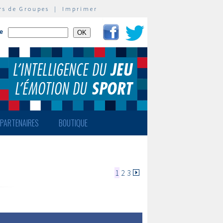
rs de Groupes
|
Imprimer
te
PARTENAIRES
BOUTIQUE
1
2
3