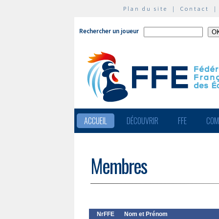
Plan du site
|
Contact
Rechercher un joueur
ACCUEIL
DÉCOUVRIR
FFE
COM
Membres
NrFFE
Nom et Prénom