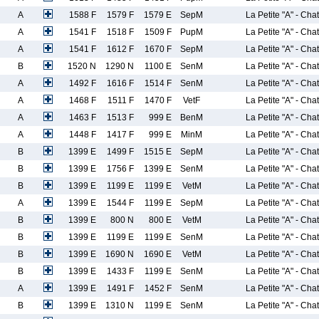
A
1588 F
1579 F
1579 E
SepM
La Petite "A" - Cha
A
1541 F
1518 F
1509 F
PupM
La Petite "A" - Cha
A
1541 F
1612 F
1670 F
SepM
La Petite "A" - Cha
B
1520 N
1290 N
1100 E
SenM
La Petite "A" - Cha
A
1492 F
1616 F
1514 F
SenM
La Petite "A" - Cha
A
1468 F
1511 F
1470 F
VetF
La Petite "A" - Cha
A
1463 F
1513 F
999 E
BenM
La Petite "A" - Cha
A
1448 F
1417 F
999 E
MinM
La Petite "A" - Cha
B
1399 E
1499 F
1515 E
SepM
La Petite "A" - Cha
B
1399 E
1756 F
1399 E
SenM
La Petite "A" - Cha
B
1399 E
1199 E
1199 E
VetM
La Petite "A" - Cha
A
1399 E
1544 F
1199 E
SepM
La Petite "A" - Cha
B
1399 E
800 N
800 E
VetM
La Petite "A" - Cha
B
1399 E
1199 E
1199 E
SenM
La Petite "A" - Cha
B
1399 E
1690 N
1690 E
VetM
La Petite "A" - Cha
B
1399 E
1433 F
1199 E
SenM
La Petite "A" - Cha
A
1399 E
1491 F
1452 F
SenM
La Petite "A" - Cha
B
1399 E
1310 N
1199 E
SenM
La Petite "A" - Cha