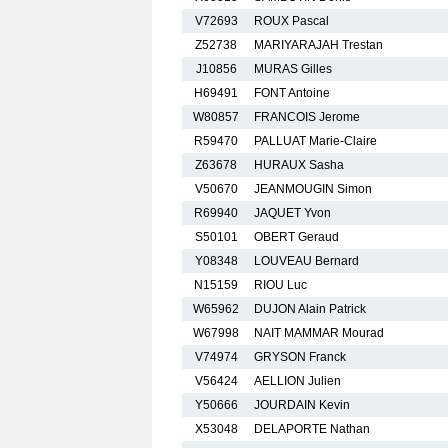
V72693
ROUX Pascal
Z52738
MARIYARAJAH Trestan
J10856
MURAS Gilles
H69491
FONT Antoine
W80857
FRANCOIS Jerome
R59470
PALLUAT Marie-Claire
Z63678
HURAUX Sasha
V50670
JEANMOUGIN Simon
R69940
JAQUET Yvon
S50101
OBERT Geraud
Y08348
LOUVEAU Bernard
N15159
RIOU Luc
W65962
DUJON Alain Patrick
W67998
NAIT MAMMAR Mourad
V74974
GRYSON Franck
V56424
AELLION Julien
Y50666
JOURDAIN Kevin
X53048
DELAPORTE Nathan