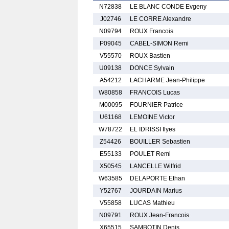
N72838
LE BLANC CONDE Evgeny
J02746
LE CORRE Alexandre
N09794
ROUX Francois
P09045
CABEL-SIMON Remi
V55570
ROUX Bastien
U09138
DONCE Sylvain
A54212
LACHARME Jean-Philippe
W80858
FRANCOIS Lucas
M00095
FOURNIER Patrice
U61168
LEMOINE Victor
W78722
EL IDRISSI Ilyes
Z54426
BOUILLER Sebastien
E55133
POULET Remi
X50545
LANCELLE Wilfrid
W63585
DELAPORTE Ethan
Y52767
JOURDAIN Marius
V55858
LUCAS Mathieu
N09791
ROUX Jean-Francois
X65515
SAMBOTIN Denis