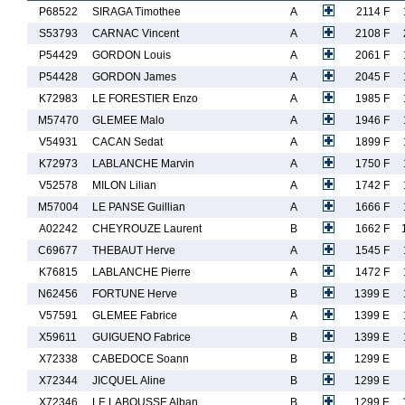
P68522
SIRAGA Timothee
A
2114 F
S53793
CARNAC Vincent
A
2108 F
P54429
GORDON Louis
A
2061 F
P54428
GORDON James
A
2045 F
K72983
LE FORESTIER Enzo
A
1985 F
M57470
GLEMEE Malo
A
1946 F
V54931
CACAN Sedat
A
1899 F
K72973
LABLANCHE Marvin
A
1750 F
V52578
MILON Lilian
A
1742 F
M57004
LE PANSE Guillian
A
1666 F
A02242
CHEYROUZE Laurent
B
1662 F
C69677
THEBAUT Herve
A
1545 F
K76815
LABLANCHE Pierre
A
1472 F
N62456
FORTUNE Herve
B
1399 E
V57591
GLEMEE Fabrice
A
1399 E
X59611
GUIGUENO Fabrice
B
1399 E
X72338
CABEDOCE Soann
B
1299 E
X72344
JICQUEL Aline
B
1299 E
X72346
LE LABOUSSE Alban
B
1299 E