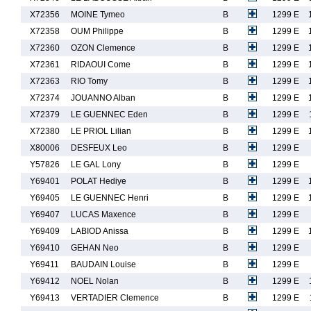
X72356
MOINE Tymeo
B
1299 E
X72358
OUM Philippe
B
1299 E
X72360
OZON Clemence
B
1299 E
X72361
RIDAOUI Come
B
1299 E
X72363
RIO Tomy
B
1299 E
X72374
JOUANNO Alban
B
1299 E
X72379
LE GUENNEC Eden
B
1299 E
X72380
LE PRIOL Lilian
B
1299 E
X80006
DESFEUX Leo
B
1299 E
Y57826
LE GAL Lony
B
1299 E
Y69401
POLAT Hediye
B
1299 E
Y69405
LE GUENNEC Henri
B
1299 E
Y69407
LUCAS Maxence
B
1299 E
Y69409
LABIOD Anissa
B
1299 E
Y69410
GEHAN Neo
B
1299 E
Y69411
BAUDAIN Louise
B
1299 E
Y69412
NOEL Nolan
B
1299 E
Y69413
VERTADIER Clemence
B
1299 E