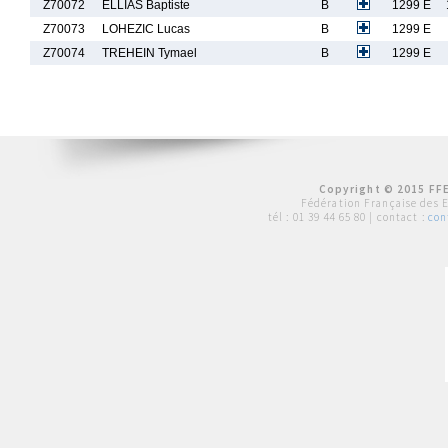
Z70072
ELLIAS Baptiste
B
1299 E
Z70073
LOHEZIC Lucas
B
1299 E
Z70074
TREHEIN Tymael
B
1299 E
Copyright © 2015 FFE
Fédération Française des 
tél :
01 39 44 65 80
| contact :
con