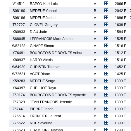
V14511
RAPON Karl-Loic
A
2066 F
S08190
MEDEUF Yonhel
B
2042 F
S08186
MEDEUF Jonhel
A
1896 F
T62727
CLOVEL Gregory
A
1639 F
X80933
DIAU Jade
A
1594 F
S68045
LEFRANCOIS Marc-Antoine
A
1525 F
W82128
GINAPE Simon
A
1516 F
Y76491
BOURGEOIS DE BOYNES Arthur
A
1512 F
X80937
HARDY Alexis
A
1510 F
W64930
CHRISTIN Thomas
A
1452 F
W72631
AGOT Diane
A
1425 F
K59283
MEDEUF Serge
B
1399 E
Y64397
CHELHOT Raya
A
1399 E
Z59174
BOURGEOIS DE BOYNES Aymeric
B
1399 E
Z67329
JEAN-FRANCOIS Jeremie
B
1399 E
Z67441
PIERRE Jacob
B
1399 E
Z76514
FRONTIER Laurent
B
1399 E
Z76522
NOL Severine
B
1399 E
Z76523
CHAMLONG Nathan
B
1299 E