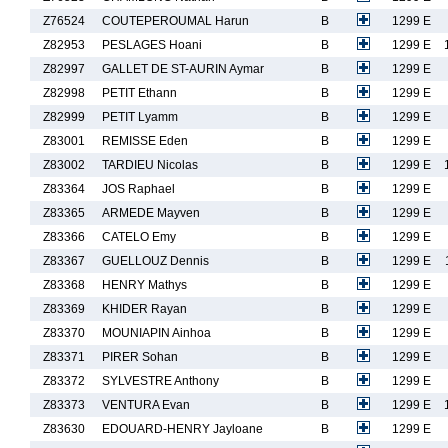
Z76524
COUTEPEROUMAL Harun
B
1299 E
Z82953
PESLAGES Hoani
B
1299 E
Z82997
GALLET DE ST-AURIN Aymar
B
1299 E
Z82998
PETIT Ethann
B
1299 E
Z82999
PETIT Lyamm
B
1299 E
Z83001
REMISSE Eden
B
1299 E
Z83002
TARDIEU Nicolas
B
1299 E
Z83364
JOS Raphael
B
1299 E
Z83365
ARMEDE Mayven
B
1299 E
Z83366
CATELO Emy
B
1299 E
Z83367
GUELLOUZ Dennis
B
1299 E
Z83368
HENRY Mathys
B
1299 E
Z83369
KHIDER Rayan
B
1299 E
Z83370
MOUNIAPIN Ainhoa
B
1299 E
Z83371
PIRER Sohan
B
1299 E
Z83372
SYLVESTRE Anthony
B
1299 E
Z83373
VENTURA Evan
B
1299 E
Z83630
EDOUARD-HENRY Jayloane
B
1299 E