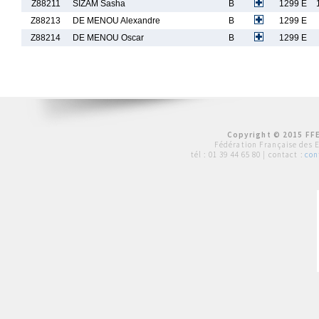
Z88211
SIZAM Sasha
B
1299 E
Z88213
DE MENOU Alexandre
B
1299 E
Z88214
DE MENOU Oscar
B
1299 E
Copyright © 2015 FFE
Fédération Française des 
tél :
01 39 44 65 80
| contact :
con