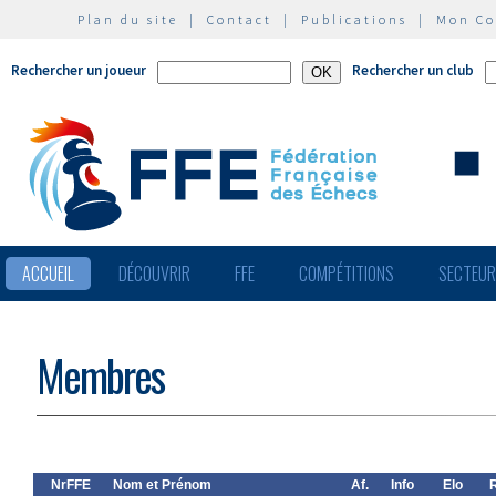
Plan du site
|
Contact
|
Publications
|
Mon C
Rechercher un joueur
Rechercher un club
ACCUEIL
DÉCOUVRIR
FFE
COMPÉTITIONS
SECTEU
Membres
NrFFE
Nom et Prénom
Af.
Info
Elo