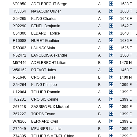
V01950
ADELBRECHT Serge
A
1683 F
T55364
NAYAGOM Olivier
A
1660 F
S54265
KLING Charles
A
1643 F
X02290
BENEL Benjamin
A
1642 F
C54300
LEDARD Fabrice
A
1640 F
R16088
HURET Gauthier
A
1636 F
R50303
LAUNAY Alain
A
1626 F
N52472
LANGLOIS Alexandre
A
1500 F
M57446
ADELBRECHT Lilian
B
1470 N
W50162
PREVOT Jules
A
1463 F
R51646
CROISIC Elise
B
1400 N
S54264
KLING Philippe
B
1399 E
U12064
TELLIER Romain
A
1399 E
T62231
CROISIC Celine
A
1399 E
Z67218
SASSIGNEUX Mickael
A
1399 E
Z67227
TORES Erwan
B
1399 E
W78206
BERNARD Cyril
A
1399 E
Z74049
MEUNIER Laetitia
B
1399 E
Z74395
TELLIER SIMENEL Chloe
B
1299 E