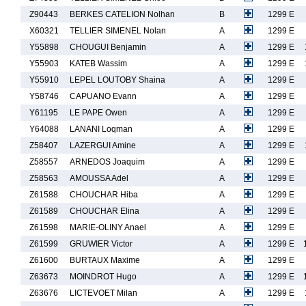
Z90443
BERKES CATELION Nolhan
B
1299 E
X60321
TELLIER SIMENEL Nolan
A
1299 E
Y55898
CHOUGUI Benjamin
A
1299 E
Y55903
KATEB Wassim
A
1299 E
Y55910
LEPEL LOUTOBY Shaina
A
1299 E
Y58746
CAPUANO Evann
A
1299 E
Y61195
LE PAPE Owen
A
1299 E
Y64088
LANANI Loqman
A
1299 E
Z58407
LAZERGUI Amine
A
1299 E
Z58557
ARNEDOS Joaquim
A
1299 E
Z58563
AMOUSSA Adel
A
1299 E
Z61588
CHOUCHAR Hiba
A
1299 E
Z61589
CHOUCHAR Elina
A
1299 E
Z61598
MARIE-OLINY Anael
A
1299 E
Z61599
GRUWIER Victor
A
1299 E
Z61600
BURTAUX Maxime
A
1299 E
Z63673
MOINDROT Hugo
A
1299 E
Z63676
LICTEVOET Milan
A
1299 E