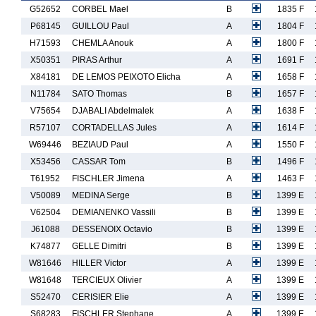
G52652
CORBEL Mael
B
1835 F
P68145
GUILLOU Paul
A
1804 F
H71593
CHEMLA Anouk
A
1800 F
X50351
PIRAS Arthur
A
1691 F
X84181
DE LEMOS PEIXOTO Elicha
A
1658 F
N11784
SATO Thomas
B
1657 F
V75654
DJABALI Abdelmalek
A
1638 F
R57107
CORTADELLAS Jules
A
1614 F
W69446
BEZIAUD Paul
A
1550 F
X53456
CASSAR Tom
B
1496 F
T61952
FISCHLER Jimena
A
1463 F
V50089
MEDINA Serge
B
1399 E
V62504
DEMIANENKO Vassili
B
1399 E
J61088
DESSENOIX Octavio
B
1399 E
K74877
GELLE Dimitri
B
1399 E
W81646
HILLER Victor
A
1399 E
W81648
TERCIEUX Olivier
A
1399 E
S52470
CERISIER Elie
A
1399 E
S68283
FISCHLER Stephane
A
1399 E