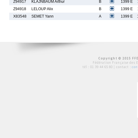
Z94917
KLAJNBAUM Arthur
B
1399 E
Z94918
LELOUP Alix
B
1399 E
X83548
SEMET Yann
A
1399 E
Copyright © 2015 FFE
Fédération Française des 
tél :
01 39 44 65 80
| contact :
con