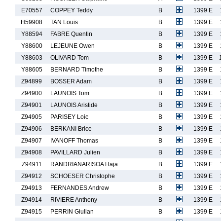
E70557
COPPEY Teddy
B
1399 E
H59908
TAN Louis
B
1399 E
Y88594
FABRE Quentin
B
1399 E
Y88600
LEJEUNE Owen
B
1399 E
Y88603
OLIVARD Tom
B
1399 E
Y88605
BERNARD Timothe
B
1399 E
Z94899
BOSSER Adam
B
1399 E
Z94900
LAUNOIS Tom
B
1399 E
Z94901
LAUNOIS Aristide
B
1399 E
Z94905
PARISEY Loic
B
1399 E
Z94906
BERKANI Brice
B
1399 E
Z94907
IVANOFF Thomas
B
1399 E
Z94908
PAVILLARD Julien
B
1399 E
Z94911
RANDRIANARISOA Haja
B
1399 E
Z94912
SCHOESER Christophe
B
1399 E
Z94913
FERNANDES Andrew
B
1399 E
Z94914
RIVIERE Anthony
B
1399 E
Z94915
PERRIN Giulian
B
1399 E