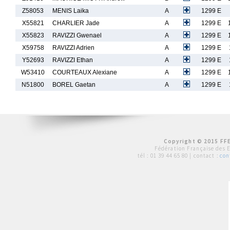
Z58053
MENIS Laika
A
1299 E
X55821
CHARLIER Jade
A
1299 E
X55823
RAVIZZI Gwenael
A
1299 E
X59758
RAVIZZI Adrien
A
1299 E
Y52693
RAVIZZI Ethan
A
1299 E
W53410
COURTEAUX Alexiane
A
1299 E
N51800
BOREL Gaetan
A
1299 E
Copyright © 2015 FFE
Fédération Française des 
tél :
01 39 44 65 80
| contact :
con