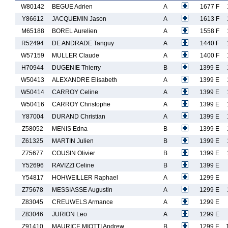
W80142
BEGUE Adrien
A
1677 F
Y86612
JACQUEMIN Jason
A
1613 F
M65188
BOREL Aurelien
A
1558 F
R52494
DE ANDRADE Tanguy
A
1440 F
W57159
MULLER Claude
A
1400 F
H70944
DUGENIE Thierry
B
1399 E
W50413
ALEXANDRE Elisabeth
A
1399 E
W50414
CARROY Celine
A
1399 E
W50416
CARROY Christophe
A
1399 E
Y87004
DURAND Christian
A
1399 E
Z58052
MENIS Edna
B
1399 E
Z61325
MARTIN Julien
B
1399 E
Z75677
COUSIN Olivier
B
1399 E
Y52696
RAVIZZI Celine
B
1399 E
Y54817
HOHWEILLER Raphael
A
1299 E
Z75678
MESSIASSE Augustin
A
1299 E
Z83045
CREUWELS Armance
A
1299 E
Z83046
JURION Leo
A
1299 E
Z91410
MAURICE MIOTTI Andrew
B
1299 E