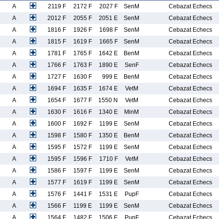
A
2119 F
2172 F
2027 F
SenM
Cebazat Echecs
A
2012 F
2055 F
2051 E
SenM
Cebazat Echecs
A
1816 F
1926 F
1698 F
SenM
Cebazat Echecs
A
1815 F
1619 F
1665 F
SenM
Cebazat Echecs
A
1781 F
1765 F
1642 E
BenM
Cebazat Echecs
A
1766 F
1763 F
1890 E
SenF
Cebazat Echecs
A
1727 F
1630 F
999 E
BenM
Cebazat Echecs
A
1694 F
1635 F
1674 E
VetM
Cebazat Echecs
A
1654 F
1677 F
1550 N
VetM
Cebazat Echecs
A
1630 F
1616 F
1340 E
MinM
Cebazat Echecs
A
1600 F
1692 F
1199 E
SenM
Cebazat Echecs
A
1598 F
1580 F
1350 E
BenM
Cebazat Echecs
A
1595 F
1572 F
1199 E
SenM
Cebazat Echecs
A
1595 F
1596 F
1710 F
VetM
Cebazat Echecs
A
1586 F
1597 F
1199 E
SenM
Cebazat Echecs
A
1577 F
1619 F
1199 E
SenM
Cebazat Echecs
A
1576 F
1441 F
1531 E
PupF
Cebazat Echecs
A
1566 F
1199 E
1199 E
SenM
Cebazat Echecs
A
1564 F
1482 F
1506 E
PupF
Cebazat Echecs