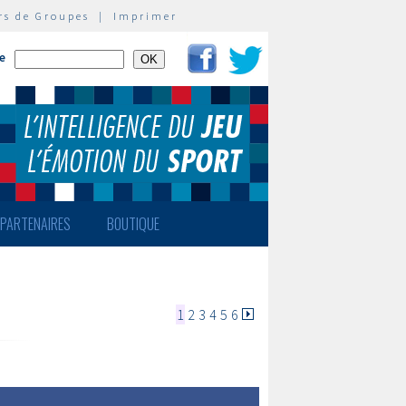
rs de Groupes
|
Imprimer
te
PARTENAIRES
BOUTIQUE
1
2
3
4
5
6