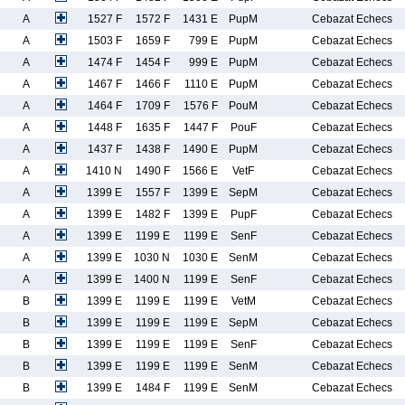
A
1527 F
1572 F
1431 E
PupM
Cebazat Echecs
A
1503 F
1659 F
799 E
PupM
Cebazat Echecs
A
1474 F
1454 F
999 E
PupM
Cebazat Echecs
A
1467 F
1466 F
1110 E
PupM
Cebazat Echecs
A
1464 F
1709 F
1576 F
PouM
Cebazat Echecs
A
1448 F
1635 F
1447 F
PouF
Cebazat Echecs
A
1437 F
1438 F
1490 E
PupM
Cebazat Echecs
A
1410 N
1490 F
1566 E
VetF
Cebazat Echecs
A
1399 E
1557 F
1399 E
SepM
Cebazat Echecs
A
1399 E
1482 F
1399 E
PupF
Cebazat Echecs
A
1399 E
1199 E
1199 E
SenF
Cebazat Echecs
A
1399 E
1030 N
1030 E
SenM
Cebazat Echecs
A
1399 E
1400 N
1199 E
SenF
Cebazat Echecs
B
1399 E
1199 E
1199 E
VetM
Cebazat Echecs
B
1399 E
1199 E
1199 E
SepM
Cebazat Echecs
B
1399 E
1199 E
1199 E
SenF
Cebazat Echecs
B
1399 E
1199 E
1199 E
SenM
Cebazat Echecs
B
1399 E
1484 F
1199 E
SenM
Cebazat Echecs