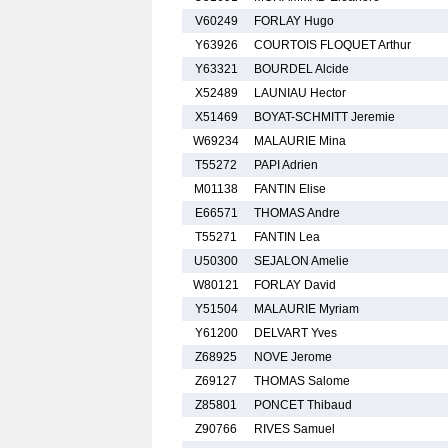
V60249
FORLAY Hugo
Y63926
COURTOIS FLOQUET Arthur
Y63321
BOURDEL Alcide
X52489
LAUNIAU Hector
X51469
BOYAT-SCHMITT Jeremie
W69234
MALAURIE Mina
T55272
PAPI Adrien
M01138
FANTIN Elise
E66571
THOMAS Andre
T55271
FANTIN Lea
U50300
SEJALON Amelie
W80121
FORLAY David
Y51504
MALAURIE Myriam
Y61200
DELVART Yves
Z68925
NOVE Jerome
Z69127
THOMAS Salome
Z85801
PONCET Thibaud
Z90766
RIVES Samuel