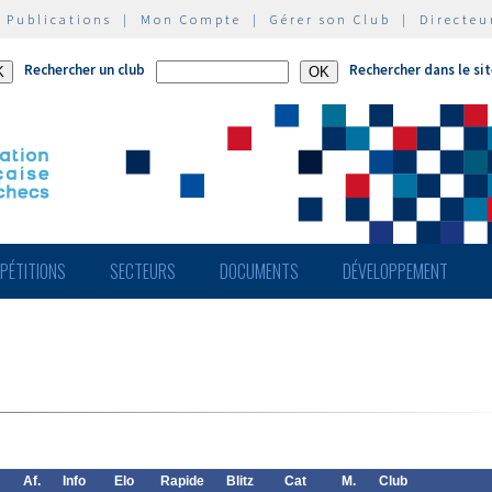
|
Publications
|
Mon Compte
|
Gérer son Club
|
Directeu
Rechercher un club
Rechercher dans le si
PÉTITIONS
SECTEURS
DOCUMENTS
DÉVELOPPEMENT
Af.
Info
Elo
Rapide
Blitz
Cat
M.
Club