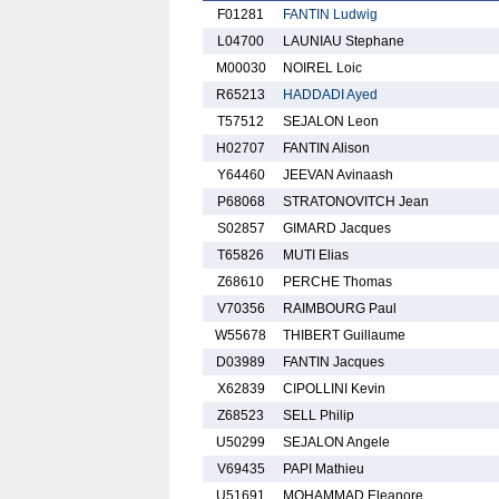
F01281
FANTIN Ludwig
L04700
LAUNIAU Stephane
M00030
NOIREL Loic
R65213
HADDADI Ayed
T57512
SEJALON Leon
H02707
FANTIN Alison
Y64460
JEEVAN Avinaash
P68068
STRATONOVITCH Jean
S02857
GIMARD Jacques
T65826
MUTI Elias
Z68610
PERCHE Thomas
V70356
RAIMBOURG Paul
W55678
THIBERT Guillaume
D03989
FANTIN Jacques
X62839
CIPOLLINI Kevin
Z68523
SELL Philip
U50299
SEJALON Angele
V69435
PAPI Mathieu
U51691
MOHAMMAD Eleanore