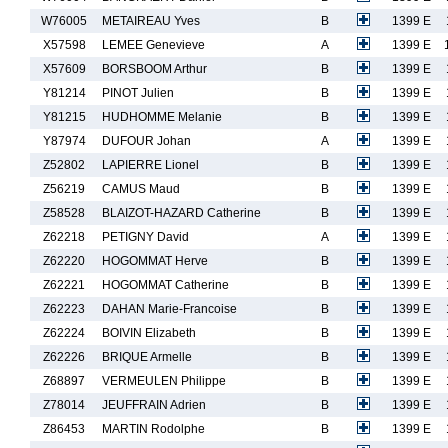
W76005
METAIREAU Yves
B
1399 E
X57598
LEMEE Genevieve
A
1399 E
X57609
BORSBOOM Arthur
B
1399 E
Y81214
PINOT Julien
B
1399 E
Y81215
HUDHOMME Melanie
B
1399 E
Y87974
DUFOUR Johan
A
1399 E
Z52802
LAPIERRE Lionel
B
1399 E
Z56219
CAMUS Maud
B
1399 E
Z58528
BLAIZOT-HAZARD Catherine
B
1399 E
Z62218
PETIGNY David
A
1399 E
Z62220
HOGOMMAT Herve
B
1399 E
Z62221
HOGOMMAT Catherine
B
1399 E
Z62223
DAHAN Marie-Francoise
B
1399 E
Z62224
BOIVIN Elizabeth
B
1399 E
Z62226
BRIQUE Armelle
B
1399 E
Z68897
VERMEULEN Philippe
B
1399 E
Z78014
JEUFFRAIN Adrien
B
1399 E
Z86453
MARTIN Rodolphe
B
1399 E