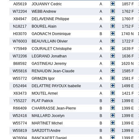
A05619
JOUANNY Cedric
A
1857 F
W72204
WEBB Andrew
A
1762 F
X84947
DELAVENNE Philippe
A
1760 F
N18217
BOUREL Alain
A
1752 F
H03070
GAONAC'H Dominique
B
1740 N
W76003
BEAUVILLAIN Olivier
A
1722 F
Y75949
COURALET Christophe
A
1639 F
W72206
LEGRAND Jonathan
A
1636 F
B68592
GASTINEAU Jeremy
A
1620 N
W55816
RENAUDIN Jean-Claude
A
1585 F
W55772
GRIMZIN Igor
A
1581 F
D52494
DELATTRE PAYOUX Isabelle
A
1499 E
X63473
MOUTEL Armel
A
1421 F
Y55227
PLAT Patrick
B
1399 E
R66409
CHARRASSE Jean-Pierre
B
1399 E
W52416
MAILLARD Jocelyn
B
1399 E
W55774
MARTINET Michel
B
1399 E
W55819
SARZOTTI Andre
B
1399 E
W76004
BANCKAERT Daniel
B
1399 E