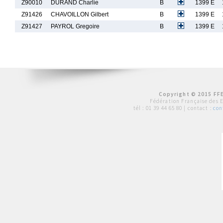
Z90010
DURAND Charlie
B
1399 E
Z91426
CHAVOILLON Gilbert
B
1399 E
Z91427
PAYROL Gregoire
B
1399 E
Copyright © 2015 FFE
Fédération Française des 
tél :
01 39 44 65 80
| contact :
con