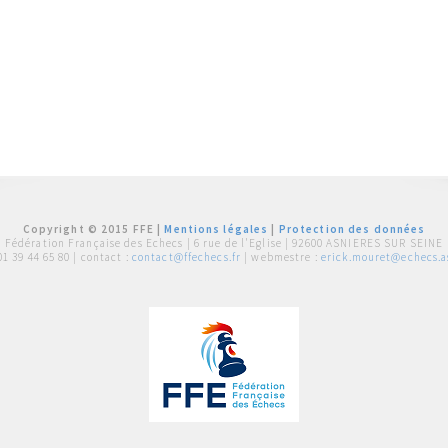
Copyright © 2015 FFE |
Mentions légales
|
Protection des données
Fédération Française des Echecs |
6 rue de l'Eglise | 92600 ASNIERES SUR SEINE
01 39 44 65 80
| contact :
contact@ffechecs.fr
| webmestre :
erick.mouret@echecs.as