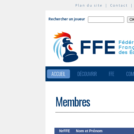
Plan du site
|
Contact
Rechercher un joueur
ACCUEIL
DÉCOUVRIR
FFE
COM
Membres
NrFFE
Nom et Prénom