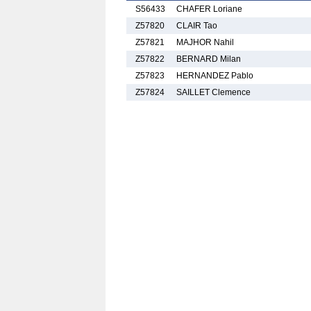
S56433
CHAFER Loriane
Z57820
CLAIR Tao
Z57821
MAJHOR Nahil
Z57822
BERNARD Milan
Z57823
HERNANDEZ Pablo
Z57824
SAILLET Clemence