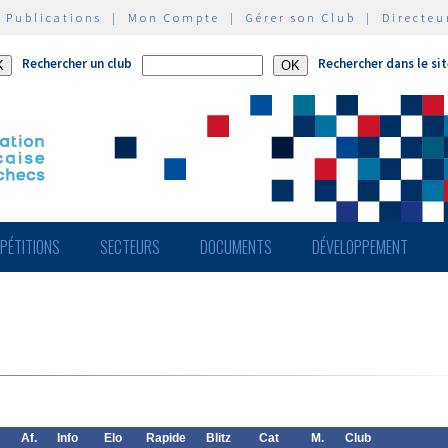
|
Publications
|
Mon Compte
|
Gérer son Club
|
Directeu
Rechercher un club
Rechercher dans le si
PÉTITIONS
SECTEURS
DOCUMENTS
DÉVELOPPEMENT
Af.
Info
Elo
Rapide
Blitz
Cat
M.
Club