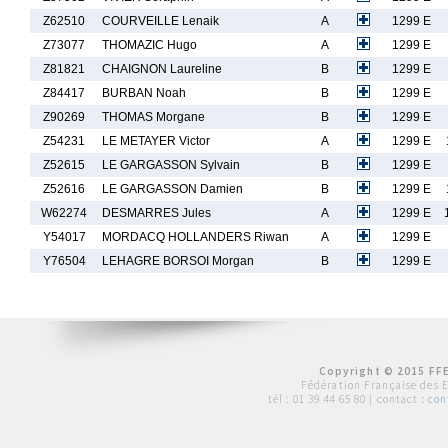
Z62510
COURVEILLE Lenaik
A
1299 E
Z73077
THOMAZIC Hugo
A
1299 E
Z81821
CHAIGNON Laureline
B
1299 E
Z84417
BURBAN Noah
B
1299 E
Z90269
THOMAS Morgane
B
1299 E
Z54231
LE METAYER Victor
A
1299 E
Z52615
LE GARGASSON Sylvain
B
1299 E
Z52616
LE GARGASSON Damien
B
1299 E
W62274
DESMARRES Jules
A
1299 E
Y54017
MORDACQ HOLLANDERS Riwan
A
1299 E
Y76504
LEHAGRE BORSOI Morgan
B
1299 E
Copyright © 2015 FFE
Fédération Française des 
tél :
01 39 44 65 80
| contact :
con