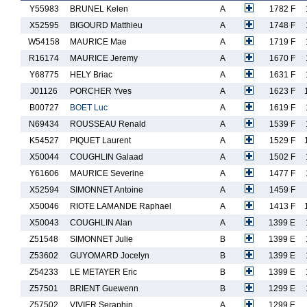
Y55983
BRUNEL Kelen
A
1782 F
X52595
BIGOURD Matthieu
A
1748 F
W54158
MAURICE Mae
A
1719 F
R16174
MAURICE Jeremy
A
1670 F
Y68775
HELY Briac
A
1631 F
J01126
PORCHER Yves
A
1623 F
B00727
BOET Luc
A
1619 F
N69434
ROUSSEAU Renald
A
1539 F
K54527
PIQUET Laurent
A
1529 F
X50044
COUGHLIN Galaad
A
1502 F
Y61606
MAURICE Severine
A
1477 F
X52594
SIMONNET Antoine
A
1459 F
X50046
RIOTE LAMANDE Raphael
A
1413 F
X50043
COUGHLIN Alan
A
1399 E
Z51548
SIMONNET Julie
B
1399 E
Z53602
GUYOMARD Jocelyn
B
1399 E
Z54233
LE METAYER Eric
B
1399 E
Z57501
BRIENT Guewenn
B
1299 E
Z57502
VIVIER Seraphin
A
1299 E