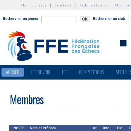
Plan du site
|
Contact
|
Publications
|
Mon C
Rechercher un joueur
Rechercher un club
ACCUEIL
DÉCOUVRIR
FFE
COMPÉTITIONS
SECTEU
Membres
NrFFE
Nom et Prénom
Af.
Info
Elo