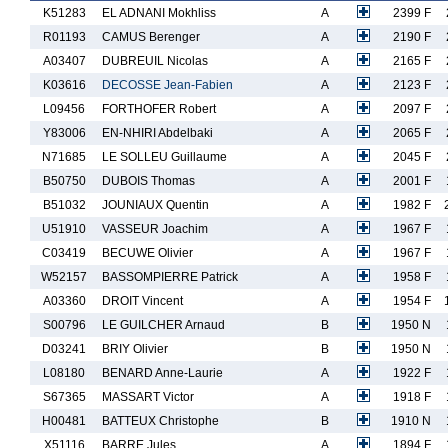
K51283
EL ADNANI Mokhliss
A
2399 F
R01193
CAMUS Berenger
A
2190 F
A03407
DUBREUIL Nicolas
A
2165 F
K03616
DECOSSE Jean-Fabien
A
2123 F
L09456
FORTHOFER Robert
A
2097 F
Y83006
EN-NHIRI Abdelbaki
A
2065 F
N71685
LE SOLLEU Guillaume
A
2045 F
B50750
DUBOIS Thomas
A
2001 F
B51032
JOUNIAUX Quentin
A
1982 F
U51910
VASSEUR Joachim
A
1967 F
C03419
BECUWE Olivier
A
1967 F
W52157
BASSOMPIERRE Patrick
A
1958 F
A03360
DROIT Vincent
A
1954 F
S00796
LE GUILCHER Arnaud
B
1950 N
D03241
BRIY Olivier
B
1950 N
L08180
BENARD Anne-Laurie
A
1922 F
S67365
MASSART Victor
A
1918 F
H00481
BATTEUX Christophe
B
1910 N
X51116
BARRE Jules
A
1894 F