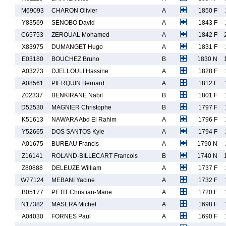
M69093
CHARON Olivier
A
1850 F
Y83569
SENOBO David
A
1843 F
C65753
ZEROUAL Mohamed
A
1842 F
X83975
DUMANGET Hugo
A
1831 F
E03180
BOUCHEZ Bruno
B
1830 N
A03273
DJELLOULI Hassine
A
1828 F
A08561
PIERQUIN Bernard
A
1812 F
Z02337
BENKIRANE Nabil
B
1801 F
D52530
MAGNIER Christophe
B
1797 F
K51613
NAWARA Abd El Rahim
A
1796 F
Y52665
DOS SANTOS Kyle
A
1794 F
A01675
BUREAU Francis
A
1790 N
Z16141
ROLAND-BILLECART Francois
B
1740 N
Z80888
DELEUZE William
A
1737 F
W77124
MEBANI Yacine
A
1732 F
B05177
PETIT Christian-Marie
A
1720 F
N17382
MASERA Michel
A
1698 F
A04030
FORNES Paul
A
1690 F