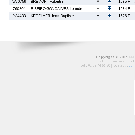
W50759
BREMONT Valentin
A
1685 F
Z60204
RIBEIRO GONCALVES Leandre
A
1684 F
Y84433
KEGELAER Jean-Baptiste
A
1676 F
Copyright © 2015 FFE
Fédération Française des 
tél :
01 39 44 65 80
| contact :
con