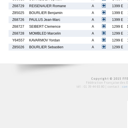
Z68729
REISENAUER Romane
A
1399 E
Z85025
BOURLIER Benjamin
A
1399 E
Z68726
PAULUS Jean-Marc
A
1399 E
Z68727
SEIBERT Clemence
A
1299 E
Z68728
MOMBLED Marcelin
A
1299 E
Y64557
KAVARMOV Yordan
A
1299 E
Z85026
BOURLIER Sebastien
A
1299 E
Copyright © 2015 FFE
Fédération Française des 
tél :
01 39 44 65 80
| contact :
con