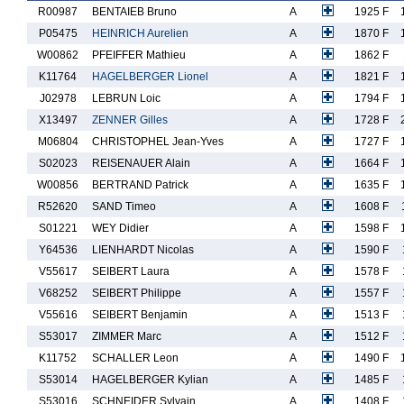
R00987
BENTAIEB Bruno
A
1925 F
P05475
HEINRICH Aurelien
A
1870 F
W00862
PFEIFFER Mathieu
A
1862 F
K11764
HAGELBERGER Lionel
A
1821 F
J02978
LEBRUN Loic
A
1794 F
X13497
ZENNER Gilles
A
1728 F
M06804
CHRISTOPHEL Jean-Yves
A
1727 F
S02023
REISENAUER Alain
A
1664 F
W00856
BERTRAND Patrick
A
1635 F
R52620
SAND Timeo
A
1608 F
S01221
WEY Didier
A
1598 F
Y64536
LIENHARDT Nicolas
A
1590 F
V55617
SEIBERT Laura
A
1578 F
V68252
SEIBERT Philippe
A
1557 F
V55616
SEIBERT Benjamin
A
1513 F
S53017
ZIMMER Marc
A
1512 F
K11752
SCHALLER Leon
A
1490 F
S53014
HAGELBERGER Kylian
A
1485 F
S53016
SCHNEIDER Sylvain
A
1408 F