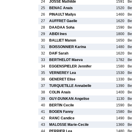
24
JOSSE Mathilde
1591
Be
25
BENAC Anais
1520
Be
26
PINAULT Mailys
1460
Be
27
AUFFRET Gaelle
1620
Be
28
DAADAA Soha
1590
Be
29
ABIDI Ines
1800
Be
30
BALLIET Manon
1650
Be
31
BOISSONNIER Karina
1480
Be
32
DAIF Sarah
1620
Be
33
BERTHELOT Maeva
1782
Be
34
EGGENSPIELER Jennifer
1580
Be
35
VERNEREY Lea
1530
Be
36
GENERET Elise
1330
Be
37
TURQUETILLE Annabelle
1390
Be
38
COLIN Anais
1400
Be
39
GUY-DUNKAN Angelise
1130
Be
40
BERTIN Cecile
1590
Be
41
BOGEN Fanny
1580
Be
42
RANC Candice
1490
Be
43
MALOSSE Marie-Cecile
1360
Be
44
PERRIER Lea
1480
Be