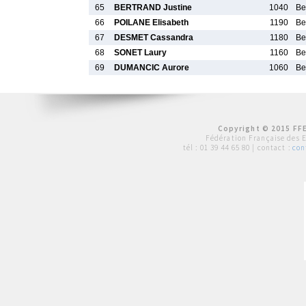
65
BERTRAND Justine
1040
Be
66
POILANE Elisabeth
1190
Be
67
DESMET Cassandra
1180
Be
68
SONET Laury
1160
Be
69
DUMANCIC Aurore
1060
Be
Copyright © 2015 FFE
Fédération Française des 
tél :
01 39 44 65 80
| contact :
con