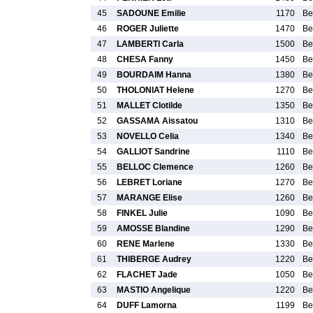
45
SADOUNE Emilie
1170
Be
46
ROGER Juliette
1470
Be
47
LAMBERTI Carla
1500
Be
48
CHESA Fanny
1450
Be
49
BOURDAIM Hanna
1380
Be
50
THOLONIAT Helene
1270
Be
51
MALLET Clotilde
1350
Be
52
GASSAMA Aissatou
1310
Be
53
NOVELLO Celia
1340
Be
54
GALLIOT Sandrine
1110
Be
55
BELLOC Clemence
1260
Be
56
LEBRET Loriane
1270
Be
57
MARANGE Elise
1260
Be
58
FINKEL Julie
1090
Be
59
AMOSSE Blandine
1290
Be
60
RENE Marlene
1330
Be
61
THIBERGE Audrey
1220
Be
62
FLACHET Jade
1050
Be
63
MASTIO Angelique
1220
Be
64
DUFF Lamorna
1199
Be