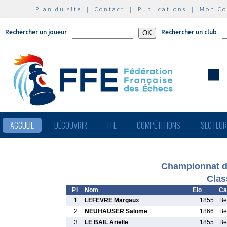
Plan du site
|
Contact
|
Publications
|
Mon C
Rechercher un joueur
Rechercher un club
ACCUEIL
DÉCOUVRIR
FFE
COMPÉTITIONS
SECTEU
Championnat d
Clas
Pl
Nom
Elo
Ca
1
LEFEVRE Margaux
1855
Be
2
NEUHAUSER Salome
1866
Be
3
LE BAIL Arielle
1855
Be