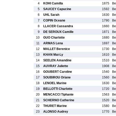
4
KOHI Camilla
1875
Be
5
SAUCEY Capucine
1592
Be
6
UHL Sarah
1630
Be
7
COPIN Oceane
1790
Be
8
LLACER Cassandra
1660
Be
9
DE SEROUX Camille
1871
Be
10
GUO Charlotte
1680
Be
11
ARMAS Lena
1697
Be
12
MALLET Berenice
1730
Be
13
KHAN Mai-Ly
1610
Be
14
SEELEN Amandine
1510
Be
15
AUVRAY Juliette
1908
Be
16
GOUBERT Caroline
1540
Be
17
SOUBIROU Oriane
1560
Be
18
LENOEL Marine
1630
Be
19
BELLOTTI Charlotte
1720
Be
20
MENCACCI Tiphanie
1563
Be
21
SCHERNO Catherine
1520
Be
22
THURET Marine
1580
Be
23
ALONSO Audrey
1770
Be