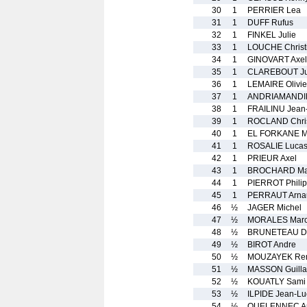
30
1
PERRIER Lea
31
1
DUFF Rufus
32
1
FINKEL Julie
33
1
LOUCHE Christ
34
1
GINOVART Axel
35
1
CLAREBOUT Ju
36
1
LEMAIRE Olivie
37
1
ANDRIAMANDIM
38
1
FRAILINU Jean
39
1
ROCLAND Chri
40
1
EL FORKANE 
41
1
ROSALIE Luca
42
1
PRIEUR Axel
43
1
BROCHARD Mar
44
1
PIERROT Phili
45
1
PERRAUT Arna
46
½
JAGER Michel
47
½
MORALES Marc
48
½
BRUNETEAU D
49
½
BIROT Andre
50
½
MOUZAYEK Re
51
½
MASSON Guill
52
½
KOUATLY Sami
53
½
ILPIDE Jean-Lu
54
½
QUELENNEC Am