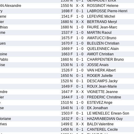
1550 N
0 - 1
GENAUDET Erick
N Alexandre
1550 N
X - X
ROSSINOT Helene
ry
1698 F
0 - 1
LABROSSE Pierre-Henri
ene
1541 F
1 - 0
LEFEVRE Michel
er
1680 N
X - X
BERTRAND Meryl
hias
1680 N
1 - 0
FAURE Jean-Marc
ime
1537 F
1 - 0
MARTIN Raoul
1675 F
1 - 0
AMATUCCI Bruno
ues
1670 F
1 - 0
BLEUZEN Christian
1669 F
1 - 0
QUELENNEC Alain
oine
1663 F
1 - 0
AMIOT Christian
Pablo
1660 N
0 - 1
CHARPENTIER Bruno
ise
1530 N
1 - 0
JOSSE Anais
1526 F
1 - 0
VAN HERK Albert
1650 N
0 - 1
ROGER Juliette
1520 N
0 - 1
DESCAMPS Jacky
1649 F
0 - 1
ROUX Jean-Marie
ndre
1647 F
X - X
VIGNETTE Jeanne
er
1644 F
1 - 0
FREDERIC Christine
e
1510 N
1 - 0
ESTEVEZ Ange
se
1640 N
1 - 0
EK Jonathan
1503 F
0 - 1
LE MENELEC Erwan-Son
oriane
1632 F
0 - 1
HAZARABEDIAN Guy
Yves
1499 E
X - X
BALDI Valentine
1450 N
0 - 1
CANTEREL Cecile