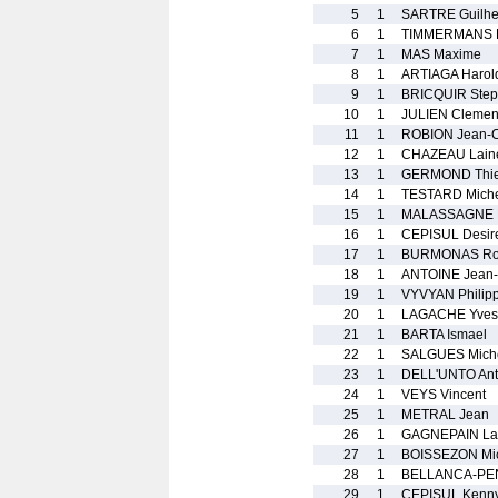
5
1
SARTRE Guilh
6
1
TIMMERMANS E
7
1
MAS Maxime
8
1
ARTIAGA Harol
9
1
BRICQUIR Ste
10
1
JULIEN Clemen
11
1
ROBION Jean-
12
1
CHAZEAU Laine
13
1
GERMOND Thie
14
1
TESTARD Mich
15
1
MALASSAGNE 
16
1
CEPISUL Desir
17
1
BURMONAS Ro
18
1
ANTOINE Jean-
19
1
VYVYAN Philip
20
1
LAGACHE Yves
21
1
BARTA Ismael
22
1
SALGUES Mich
23
1
DELL'UNTO An
24
1
VEYS Vincent
25
1
METRAL Jean
26
1
GAGNEPAIN La
27
1
BOISSEZON Mi
28
1
BELLANCA-PEN
29
1
CEPISUL Kenn