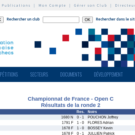
|
Publications
|
Mon Compte
|
Gérer son Club
|
Directeu
Rechercher un club
Rechercher dans le si
PÉTITIONS
SECTEURS
DOCUMENTS
DÉVELOPPEMENT
Championnat de France - Open C
Résultats de la ronde 2
Res.
Noirs
1680 N
0 - 1
POUCHON Joffrey
1791 F
1 - 0
FLORES Adrian
1678 F
1 - 0
BOSSEY Kevin
1678 F
0 - 1
JULLIEN Patrick