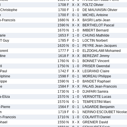
d
1708 F
X - X
FOLTZ Olivier
hristophe
1700 F
1 - 0
DE MAUVAISIN Olivier
e
1700 F
0 - 1
MICHEL Antoine
-Francois
1680 N
X - X
BASRI Larbi-Jean
1590 N
X - X
BERTHELOT Pascal
1670 N
1 - 0
IMBERT Bernard
rie
1653 F
1 - 0
CHUNG Mathilde
T Guy
1785 F
0 - 1
LOCTIN Norbert
1620 N
0 - 1
PEYRE Jean-Jacques
orent
1777 F
1 - 0
ELZOGHLAMI Mohamed
ine
1618 F
X - X
BEREZIAT Jimmy
1760 N
0 - 1
BONNET Vincent
il
1750 N
1 - 0
PRISER Gwendal
Paul
1742 F
X - X
LEGRAND Claire
phine
1598 F
0 - 1
MOREAU Philippe
ippe
1590 N
1 - 0
BANDET Raphael
ne
1584 F
X - X
FALAIS Jean-Francois
1730 N
1 - 0
DJAFARI Samira
-Eliza
1570 N
1 - 0
VERNOTTE Lucas
1570 N
0 - 1
TEMPESTINI Marc
Pierre
1564 F
0 - 1
LAGARDE Benjamin
n
1719 F
0 - 1
NERINO ESCOUBET Nicola
-Francois
1710 N
1 - 0
COLAVITTI Daniel
hael
1550 N
X - X
GRENIER David