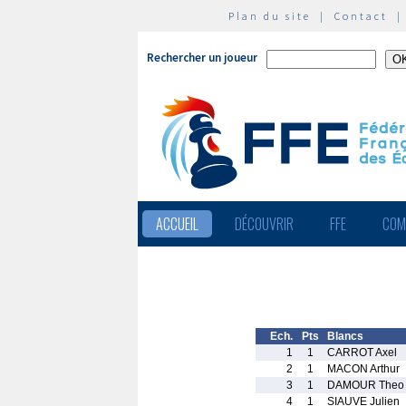
Plan du site
|
Contact
Rechercher un joueur
ACCUEIL
DÉCOUVRIR
FFE
COM
Ech.
Pts
Blancs
1
1
CARROT Axel
2
1
MACON Arthur
3
1
DAMOUR Theo
4
1
SIAUVE Julien