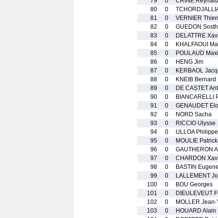
79
0
CRINE Reynald
80
0
TCHORDJALLIA
81
0
VERNIER Thier
82
0
GUEDON Sosth
83
0
DELATTRE Xavi
84
0
KHALFAOUI Mat
85
0
POULAUD Max
86
0
HENG Jim
87
0
KERBAOL Jacq
88
0
KNEIB Bernard
89
0
DE CASTET Ant
90
0
BIANCARELLI 
91
0
GENAUDET Elo
92
0
NORD Sacha
93
0
RICCIO Ulysse
94
0
ULLOA Philippe
95
0
MOULIE Patrick
96
0
GAUTHERON A
97
0
CHARDON Xavi
98
0
BASTIN Eugen
99
0
LALLEMENT Jo
100
0
BOU Georges
101
0
DIEULEVEUT Fl
102
0
MOLLER Jean-
103
0
HOUARD Alain