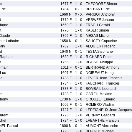
em
1677 F
1 - 0
THEODORE Simon
ric
1784 F
0 - 1
BREBANT Eric
1660 N
X - X
PARISOT Anthony
d
1779 F
1 - 0
VERWEE Johann
phane
1659 F
1 - 0
FRACH Gerald
t
1770 F
1 - 0
KASER Simon
Claude
1766 F
1 - 0
MESAS Michel
ur-Lothaire
1650 N
0 - 1
SAUCEY Capucine
rry
1762 F
1 - 0
ALQUIER Frederic
el
1640 N
0 - 1
TESTA Stephane
Raphael
1639 F
1 - 0
RICHARD Peter
e
1755 F
1 - 0
BLAISIE Philippe
main
1611 F
0 - 1
BERTRAND Anthony
Luc
1607 F
1 - 0
NOIREAUT Hung
pe
1738 F
1 - 0
LEVIER Jean-Francois
1734 F
1 - 0
FAUCHART Francois
1733 F
1 - 0
BOMBAIL Leonard
el
1733 F
1 - 0
CAREIL Maxime
thony
1730 N
1 - 0
CROUZET Emeric
1602 F
0 - 1
ROMERO Vladimir
1727 F
1 - 0
LEPEIGNEUX Jean-Jacques
urent
1726 F
1 - 0
VERNAY Gaspard
chel
1724 F
1 - 0
LABARTHE Francois
EL Pascal
1600 N
0 - 1
AUMONT Alexandre
y
1720 F
1 - 0
BOUALIT Michael