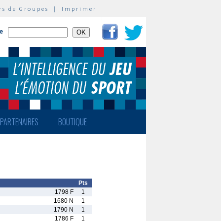
rs de Groupes
|
Imprimer
te
PARTENAIRES
BOUTIQUE
Pts
1798 F
1
1680 N
1
1790 N
1
1786 F
1