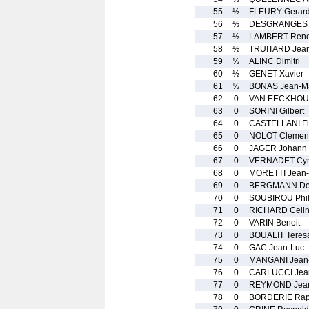
55
½
FLEURY Gerar
56
½
DESGRANGES C
57
½
LAMBERT Ren
58
½
TRUITARD Jean
59
½
ALINC Dimitri
60
½
GENET Xavier
61
½
BONAS Jean-Ma
62
0
VAN EECKHOU
63
0
SORINI Gilbert
64
0
CASTELLANI Fl
65
0
NOLOT Clement
66
0
JAGER Johann
67
0
VERNADET Cyr
68
0
MORETTI Jean-
69
0
BERGMANN Del
70
0
SOUBIROU Phil
71
0
RICHARD Celi
72
0
VARIN Benoit
73
0
BOUALIT Teresa
74
0
GAC Jean-Luc
75
0
MANGANI Jean-
76
0
CARLUCCI Jea
77
0
REYMOND Jean
78
0
BORDERIE Rap