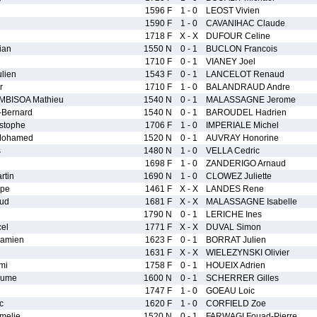
1596 F
1 - 0
LEOST Vivien
1590 F
1 - 0
CAVANIHAC Claude
1718 F
X - X
DUFOUR Celine
ian
1550 N
0 - 1
BUCLON Francois
1710 F
0 - 1
VIANEY Joel
lien
1543 F
0 - 1
LANCELOT Renaud
r
1710 F
1 - 0
BALANDRAUD Andre
BISOA Mathieu
1540 N
0 - 1
MALASSAGNE Jerome
-Bernard
1540 N
0 - 1
BAROUDEL Hadrien
stophe
1706 F
1 - 0
IMPERIALE Michel
Mohamed
1520 N
0 - 1
AUVRAY Honorine
s
1480 N
1 - 0
VELLA Cedric
1698 F
1 - 0
ZANDERIGO Arnaud
tin
1690 N
1 - 0
CLOWEZ Juliette
ppe
1461 F
X - X
LANDES Rene
ud
1681 F
X - X
MALASSAGNE Isabelle
1790 N
0 - 1
LERICHE Ines
el
1771 F
X - X
DUVAL Simon
amien
1623 F
0 - 1
BORRAT Julien
1631 F
X - X
WIELEZYNSKI Olivier
mi
1758 F
0 - 1
HOUEIX Adrien
aume
1600 N
0 - 1
SCHERRER Gilles
1747 F
1 - 0
GOEAU Loic
c
1620 F
1 - 0
CORFIELD Zoe
elie
1520 N
0 - 1
FARWAGI Fouad-Pierre