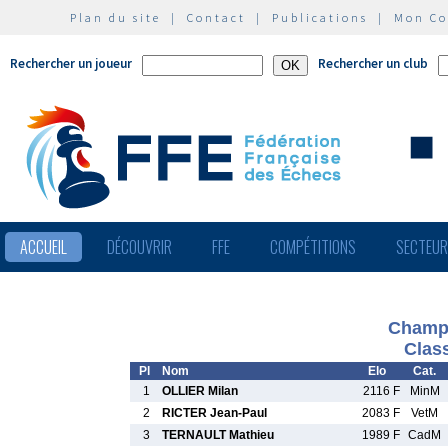
Plan du site
|
Contact
|
Publications
|
Mon C
Rechercher un joueur
Rechercher un club
ACCUEIL
DÉCOUVRIR
FFE
COMPÉTITIONS
SECTEU
Champi
Clas
Pl
Nom
Elo
Cat.
1
OLLIER Milan
2116 F
MinM
2
RICTER Jean-Paul
2083 F
VetM
3
TERNAULT Mathieu
1989 F
CadM