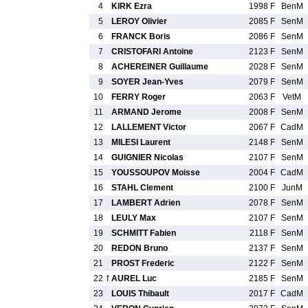
4
KIRK Ezra
1998 F
BenM
5
LEROY Olivier
2085 F
SenM
6
FRANCK Boris
2086 F
SenM
7
CRISTOFARI Antoine
2123 F
SenM
8
ACHEREINER Guillaume
2028 F
SenM
9
SOYER Jean-Yves
2079 F
SenM
10
FERRY Roger
2063 F
VetM
11
ARMAND Jerome
2008 F
SenM
12
LALLEMENT Victor
2067 F
CadM
13
MILESI Laurent
2148 F
SenM
14
GUIGNIER Nicolas
2107 F
SenM
15
YOUSSOUPOV Moisse
2004 F
CadM
16
STAHL Clement
2100 F
JunM
17
LAMBERT Adrien
2078 F
SenM
18
LEULY Max
2107 F
SenM
19
SCHMITT Fabien
2118 F
SenM
20
REDON Bruno
2137 F
SenM
21
PROST Frederic
2122 F
SenM
22
f
AUREL Luc
2185 F
SenM
23
LOUIS Thibault
2017 F
CadM