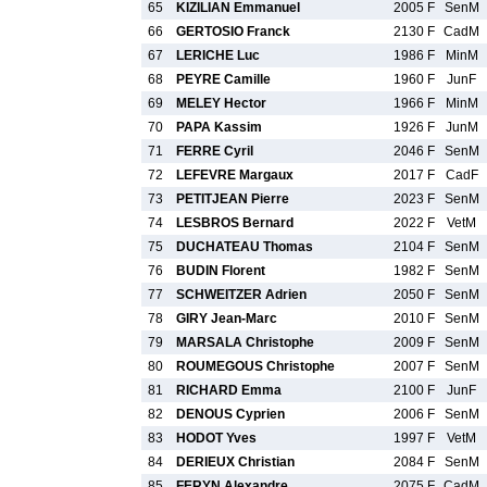
65
KIZILIAN Emmanuel
2005 F
SenM
66
GERTOSIO Franck
2130 F
CadM
67
LERICHE Luc
1986 F
MinM
68
PEYRE Camille
1960 F
JunF
69
MELEY Hector
1966 F
MinM
70
PAPA Kassim
1926 F
JunM
71
FERRE Cyril
2046 F
SenM
72
LEFEVRE Margaux
2017 F
CadF
73
PETITJEAN Pierre
2023 F
SenM
74
LESBROS Bernard
2022 F
VetM
75
DUCHATEAU Thomas
2104 F
SenM
76
BUDIN Florent
1982 F
SenM
77
SCHWEITZER Adrien
2050 F
SenM
78
GIRY Jean-Marc
2010 F
SenM
79
MARSALA Christophe
2009 F
SenM
80
ROUMEGOUS Christophe
2007 F
SenM
81
RICHARD Emma
2100 F
JunF
82
DENOUS Cyprien
2006 F
SenM
83
HODOT Yves
1997 F
VetM
84
DERIEUX Christian
2084 F
SenM
85
FERYN Alexandre
2075 F
CadM