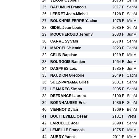
24
VERON Cyprien
2073 F
SenM
25
BAEUMLIN Francois
2017 F
SenM
26
LEBRET Jean-Michel
2128 F
SenM
27
BOUKHRIS-FERRE Yacine
1975 F
MinM
28
GIDEL Jean-Louis
2085 F
SenM
29
MOUCHEROUD Jeremy
2083 F
JunM
30
CARRE Sylvain
2070 F
SenM
31
MARCEL Valentin
2023 F
CadM
32
GELIN Baptiste
1919 F
MinM
33
BOURGOIS Bastien
1964 F
JunM
34
DASPRES Loic
1985 F
JunM
35
NAUDION Gregoire
2049 F
CadM
36
SUEZ-PANAMA Gilles
2081 F
SenM
37
LE MAREC Simon
2095 F
SenM
38
DEFRANCE Laurent
2190 F
SenM
39
BORNHAUSER Eric
1986 F
SenM
40
VIENNOT Dylan
1969 F
BenM
41
BOUTTEVILLE Cesar
2131 F
VetM
42
LARUELLE Joel
2099 F
SenM
43
LEMEILLE Francois
1975 F
MinM
44
AUBRY Yannis
2011 F
MinM