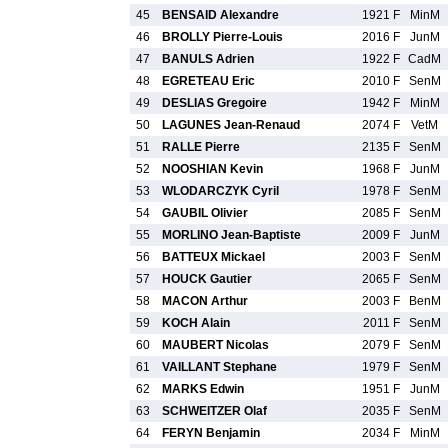
45
BENSAID Alexandre
1921 F
MinM
46
BROLLY Pierre-Louis
2016 F
JunM
47
BANULS Adrien
1922 F
CadM
48
EGRETEAU Eric
2010 F
SenM
49
DESLIAS Gregoire
1942 F
MinM
50
LAGUNES Jean-Renaud
2074 F
VetM
51
RALLE Pierre
2135 F
SenM
52
NOOSHIAN Kevin
1968 F
JunM
53
WLODARCZYK Cyril
1978 F
SenM
54
GAUBIL Olivier
2085 F
SenM
55
MORLINO Jean-Baptiste
2009 F
JunM
56
BATTEUX Mickael
2003 F
SenM
57
HOUCK Gautier
2065 F
SenM
58
MACON Arthur
2003 F
BenM
59
KOCH Alain
2011 F
SenM
60
MAUBERT Nicolas
2079 F
SenM
61
VAILLANT Stephane
1979 F
SenM
62
MARKS Edwin
1951 F
JunM
63
SCHWEITZER Olaf
2035 F
SenM
64
FERYN Benjamin
2034 F
MinM