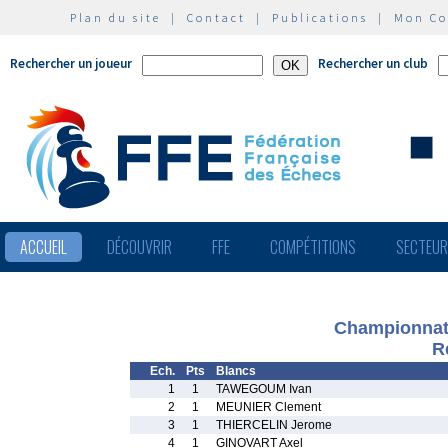
Plan du site
|
Contact
|
Publications
|
Mon C
Rechercher un joueur
Rechercher un club
ACCUEIL
DÉCOUVRIR
FFE
COMPÉTITIONS
SECTEU
Championnat 
R
Ech.
Pts
Blancs
1
1
TAWEGOUM Ivan
2
1
MEUNIER Clement
3
1
THIERCELIN Jerome
4
1
GINOVART Axel