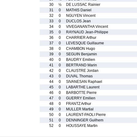
30
½
DE LUSSAC Rainier
31
0
MATHIS Daniel
32
0
NGUYEN Vincent
33
0
DUCLOS Jean
34
0
VIVEGANANTHA Vincent
35
0
RAYNAUD Jean-Philippe
36
0
CHARRIER Arthur
37
0
LEVESQUE Guillaume
38
0
CHAMBON Hugo
39
0
SEGUIN Benjamin
40
0
BAUDRY Emilien
41
0
BERTRAND Marin
42
0
CLAUSTRE Jordan
43
0
DUVAL Thomas
44
0
SIVANESAN Raphael
45
0
LABARTHE Laurent
46
0
BARBOTTE Pierre
47
0
GUERRY Emilien
48
0
FRANTZ Arthur
49
0
MULLER Martial
50
0
LAURENT-PAOLI Pierre
51
0
DENNINGER Guilhem
52
0
HOUSSAYE Martin