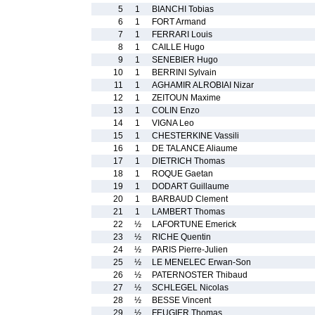
5
1
BIANCHI Tobias
6
1
FORT Armand
7
1
FERRARI Louis
8
1
CAILLE Hugo
9
1
SENEBIER Hugo
10
1
BERRINI Sylvain
11
1
AGHAMIR ALROBIAI Nizar
12
1
ZEITOUN Maxime
13
1
COLIN Enzo
14
1
VIGNA Leo
15
1
CHESTERKINE Vassili
16
1
DE TALANCE Aliaume
17
1
DIETRICH Thomas
18
1
ROQUE Gaetan
19
1
DODART Guillaume
20
1
BARBAUD Clement
21
1
LAMBERT Thomas
22
½
LAFORTUNE Emerick
23
½
RICHE Quentin
24
½
PARIS Pierre-Julien
25
½
LE MENELEC Erwan-Son
26
½
PATERNOSTER Thibaud
27
½
SCHLEGEL Nicolas
28
½
BESSE Vincent
29
½
FEUGIER Thomas