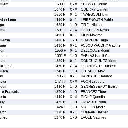
urent
1533 F
X - X
SEIGNAT Florian
n
1670 N
X - X
GUERRY Emilien
r
1510 N
0 - 1
TAWEGOUM Ivan
Alan-Long
1490 N
0 - 1
LEIBENGUTH Pablo
go
1620 N
1 - 0
TIREL Nicolas
hur
1591 F
X - X
DANIELIAN Kevin
1490 N
0 - 1
PION Maxime
entin
1480 N
1 - 0
CHAMBON Hugo
rin
1430 N
0 - 1
ASSOU VAUDRY Antoine
ien
1556 F
0 - 1
DELLOQUE Remi
laume
1551 F
1 - 0
PARLAS Kamil-Can
rre
1380 N
0 - 1
DONGU-CUNEO Yann
illaume
1450 N
X - X
DENNINGER Guilhem
ulien
1740 N
1 - 0
LECAILLE Max
as
1436 F
0 - 1
BARBAUD Clement
ctor
1474 F
X - X
AGON Leopold
meon
1440 N
1 - 0
GENNESSEAUX Blaise
re-Francois
1370 N
1 - 0
FRANCEZ Theo
amin
1440 N
X - X
RICHE Quentin
ony
1430 N
1 - 0
TROADEC Iwan
s
1424 F
1 - 0
MULLER Martial
rtin
1230 N
0 - 1
COMPAN Bastien
hieu
1270 N
1 - 0
LAGEL Matthieu