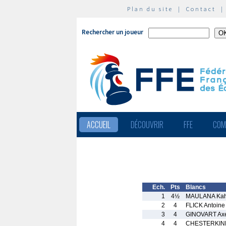
Plan du site
|
Contact
Rechercher un joueur
ACCUEIL
DÉCOUVRIR
FFE
COM
Ech.
Pts
Blancs
1
4½
MAULANA Kah
2
4
FLICK Antoine
3
4
GINOVART Ax
4
4
CHESTERKINE 