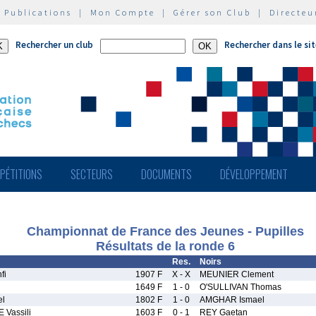
|
Publications
|
Mon Compte
|
Gérer son Club
|
Directeu
Rechercher un club
Rechercher dans le si
PÉTITIONS
SECTEURS
DOCUMENTS
DÉVELOPPEMENT
Championnat de France des Jeunes - Pupilles
Résultats de la ronde 6
Res.
Noirs
fi
1907 F
X - X
MEUNIER Clement
1649 F
1 - 0
O'SULLIVAN Thomas
el
1802 F
1 - 0
AMGHAR Ismael
Vassili
1603 F
0 - 1
REY Gaetan