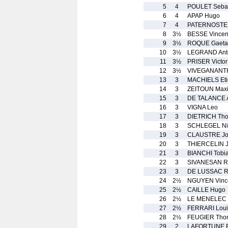
5
4
POULET Sebas
6
4
APAP Hugo
7
4
PATERNOSTER
8
3½
BESSE Vincen
9
3½
ROQUE Gaeta
10
3½
LEGRAND Ant
11
3½
PRISER Victor
12
3½
VIVEGANANTH
13
3
MACHIELS Et
14
3
ZEITOUN Max
15
3
DE TALANCE 
16
3
VIGNA Leo
17
3
DIETRICH Th
18
3
SCHLEGEL Ni
19
3
CLAUSTRE Jo
20
3
THIERCELIN 
21
3
BIANCHI Tobi
22
3
SIVANESAN R
23
3
DE LUSSAC Ra
24
2½
NGUYEN Vinc
25
2½
CAILLE Hugo
26
2½
LE MENELEC 
27
2½
FERRARI Loui
28
2½
FEUGIER Tho
29
2
LAFORTUNE E