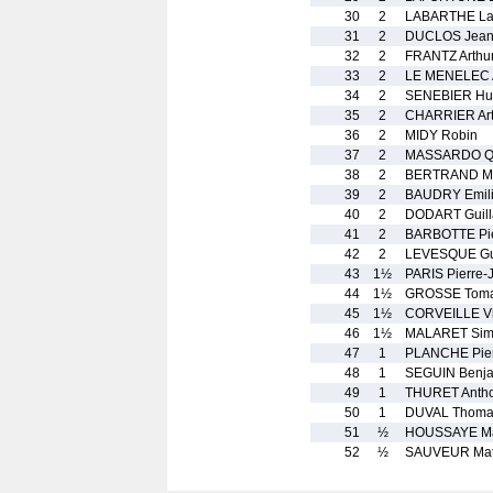
30
2
LABARTHE La
31
2
DUCLOS Jea
32
2
FRANTZ Arthu
33
2
LE MENELEC 
34
2
SENEBIER Hu
35
2
CHARRIER Art
36
2
MIDY Robin
37
2
MASSARDO Qu
38
2
BERTRAND Ma
39
2
BAUDRY Emil
40
2
DODART Guil
41
2
BARBOTTE Pie
42
2
LEVESQUE Gu
43
1½
PARIS Pierre-J
44
1½
GROSSE Tom
45
1½
CORVEILLE Vi
46
1½
MALARET Si
47
1
PLANCHE Pier
48
1
SEGUIN Benj
49
1
THURET Anth
50
1
DUVAL Thoma
51
½
HOUSSAYE Ma
52
½
SAUVEUR Mat