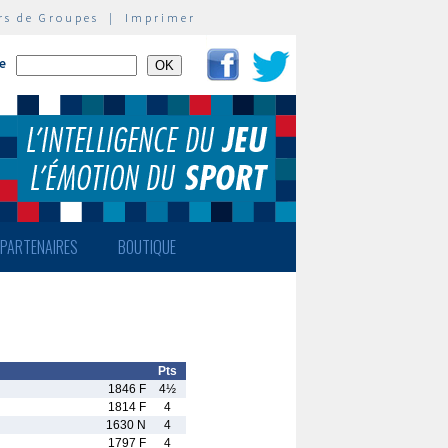
rs de Groupes
|
Imprimer
te
PARTENAIRES
BOUTIQUE
Pts
1846 F
4½
1814 F
4
1630 N
4
1797 F
4