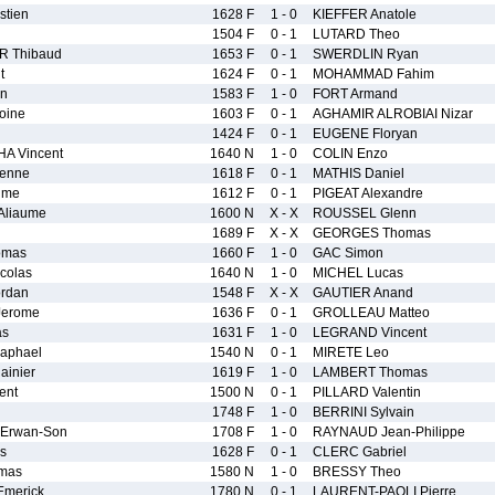
tien
1628 F
1 - 0
KIEFFER Anatole
1504 F
0 - 1
LUTARD Theo
 Thibaud
1653 F
0 - 1
SWERDLIN Ryan
t
1624 F
0 - 1
MOHAMMAD Fahim
n
1583 F
1 - 0
FORT Armand
oine
1603 F
0 - 1
AGHAMIR ALROBIAI Nizar
1424 F
0 - 1
EUGENE Floryan
A Vincent
1640 N
1 - 0
COLIN Enzo
ienne
1618 F
0 - 1
MATHIS Daniel
ime
1612 F
0 - 1
PIGEAT Alexandre
Aliaume
1600 N
X - X
ROUSSEL Glenn
1689 F
X - X
GEORGES Thomas
omas
1660 F
1 - 0
GAC Simon
colas
1640 N
1 - 0
MICHEL Lucas
rdan
1548 F
X - X
GAUTIER Anand
Jerome
1636 F
0 - 1
GROLLEAU Matteo
as
1631 F
1 - 0
LEGRAND Vincent
aphael
1540 N
0 - 1
MIRETE Leo
inier
1619 F
1 - 0
LAMBERT Thomas
ent
1500 N
0 - 1
PILLARD Valentin
1748 F
1 - 0
BERRINI Sylvain
Erwan-Son
1708 F
1 - 0
RAYNAUD Jean-Philippe
s
1628 F
0 - 1
CLERC Gabriel
mas
1580 N
1 - 0
BRESSY Theo
merick
1780 N
0 - 1
LAURENT-PAOLI Pierre