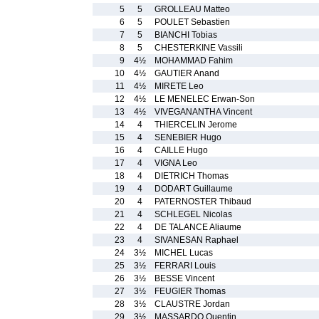
5
5
GROLLEAU Matteo
6
5
POULET Sebastien
7
5
BIANCHI Tobias
8
5
CHESTERKINE Vassili
9
4½
MOHAMMAD Fahim
10
4½
GAUTIER Anand
11
4½
MIRETE Leo
12
4½
LE MENELEC Erwan-Son
13
4½
VIVEGANANTHA Vincent
14
4
THIERCELIN Jerome
15
4
SENEBIER Hugo
16
4
CAILLE Hugo
17
4
VIGNA Leo
18
4
DIETRICH Thomas
19
4
DODART Guillaume
20
4
PATERNOSTER Thibaud
21
4
SCHLEGEL Nicolas
22
4
DE TALANCE Aliaume
23
4
SIVANESAN Raphael
24
3½
MICHEL Lucas
25
3½
FERRARI Louis
26
3½
BESSE Vincent
27
3½
FEUGIER Thomas
28
3½
CLAUSTRE Jordan
29
3½
MASSARDO Quentin