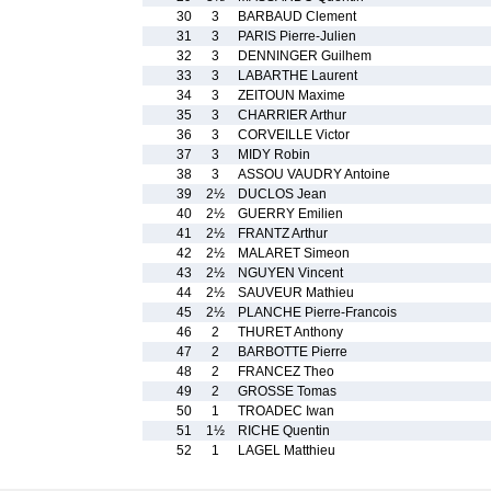
30
3
BARBAUD Clement
31
3
PARIS Pierre-Julien
32
3
DENNINGER Guilhem
33
3
LABARTHE Laurent
34
3
ZEITOUN Maxime
35
3
CHARRIER Arthur
36
3
CORVEILLE Victor
37
3
MIDY Robin
38
3
ASSOU VAUDRY Antoine
39
2½
DUCLOS Jean
40
2½
GUERRY Emilien
41
2½
FRANTZ Arthur
42
2½
MALARET Simeon
43
2½
NGUYEN Vincent
44
2½
SAUVEUR Mathieu
45
2½
PLANCHE Pierre-Francois
46
2
THURET Anthony
47
2
BARBOTTE Pierre
48
2
FRANCEZ Theo
49
2
GROSSE Tomas
50
1
TROADEC Iwan
51
1½
RICHE Quentin
52
1
LAGEL Matthieu