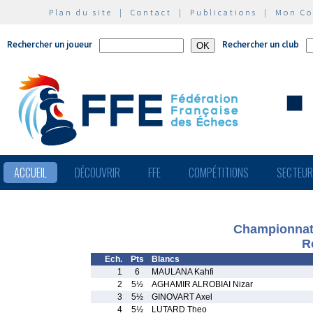
Plan du site
|
Contact
|
Publications
|
Mon C
Rechercher un joueur
Rechercher un club
ACCUEIL
DÉCOUVRIR
FFE
COMPÉTITIONS
SECTEU
Championnat 
R
Ech.
Pts
Blancs
1
6
MAULANA Kahfi
2
5½
AGHAMIR ALROBIAI Nizar
3
5½
GINOVART Axel
4
5½
LUTARD Theo