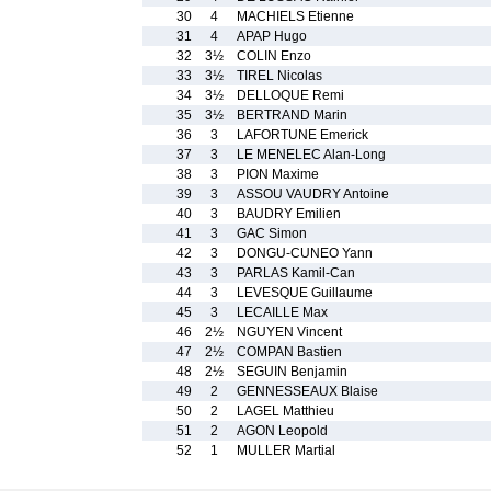
30
4
MACHIELS Etienne
31
4
APAP Hugo
32
3½
COLIN Enzo
33
3½
TIREL Nicolas
34
3½
DELLOQUE Remi
35
3½
BERTRAND Marin
36
3
LAFORTUNE Emerick
37
3
LE MENELEC Alan-Long
38
3
PION Maxime
39
3
ASSOU VAUDRY Antoine
40
3
BAUDRY Emilien
41
3
GAC Simon
42
3
DONGU-CUNEO Yann
43
3
PARLAS Kamil-Can
44
3
LEVESQUE Guillaume
45
3
LECAILLE Max
46
2½
NGUYEN Vincent
47
2½
COMPAN Bastien
48
2½
SEGUIN Benjamin
49
2
GENNESSEAUX Blaise
50
2
LAGEL Matthieu
51
2
AGON Leopold
52
1
MULLER Martial