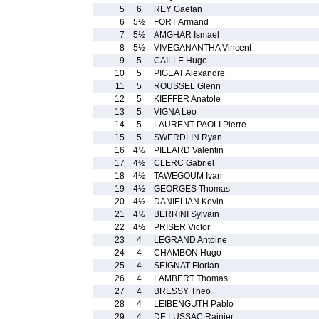
5
6
REY Gaetan
6
5½
FORT Armand
7
5½
AMGHAR Ismael
8
5½
VIVEGANANTHA Vincent
9
5
CAILLE Hugo
10
5
PIGEAT Alexandre
11
5
ROUSSEL Glenn
12
5
KIEFFER Anatole
13
5
VIGNA Leo
14
5
LAURENT-PAOLI Pierre
15
5
SWERDLIN Ryan
16
4½
PILLARD Valentin
17
4½
CLERC Gabriel
18
4½
TAWEGOUM Ivan
19
4½
GEORGES Thomas
20
4½
DANIELIAN Kevin
21
4½
BERRINI Sylvain
22
4½
PRISER Victor
23
4
LEGRAND Antoine
24
4
CHAMBON Hugo
25
4
SEIGNAT Florian
26
4
LAMBERT Thomas
27
4
BRESSY Theo
28
4
LEIBENGUTH Pablo
29
4
DE LUSSAC Rainier