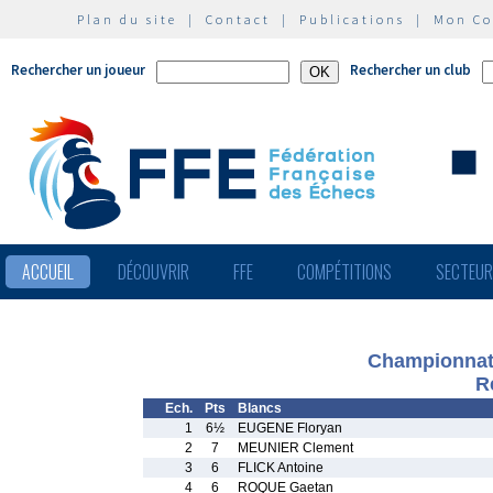
Plan du site
|
Contact
|
Publications
|
Mon C
Rechercher un joueur
Rechercher un club
ACCUEIL
DÉCOUVRIR
FFE
COMPÉTITIONS
SECTEU
Championnat 
R
Ech.
Pts
Blancs
1
6½
EUGENE Floryan
2
7
MEUNIER Clement
3
6
FLICK Antoine
4
6
ROQUE Gaetan