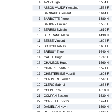
4
APAP Hugo
1504 F
5
ASSOU VAUDRY Antoine
1558 F
6
BARBAUD Clement
1644 F
7
BARBOTTE Pierre
1380 N
8
BAUDRY Emilien
1556 F
9
BERRINI Sylvain
1619 F
10
BERTRAND Marin
1430 N
11
BESSE Vincent
1624 F
12
BIANCHI Tobias
1631 F
13
BRESSY Theo
1640 N
14
CAILLE Hugo
1748 F
15
CHAMBON Hugo
1560 N
16
CHARRIER Arthur
1591 F
17
CHESTERKINE Vassili
1603 F
18
CLAUSTRE Jordan
1548 F
19
CLERC Gabriel
1658 F
20
COLIN Enzo
1610 N
21
COMPAN Bastien
1530 N
22
CORVEILLE Victor
1474 F
23
DANIELIAN Kevin
1500 N