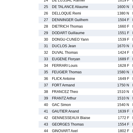
24
DE LUSSAC Rainier
1619 F
25
DE TALANCE Aliaume
1600 N
26
DELLOQUE Remi
1380 N
27
DENNINGER Guilhem
1504 F
28
DIETRICH Thomas
1660 F
29
DODART Guillaume
1551 F
30
DONGU-CUNEO Yann
1539 F
31
DUCLOS Jean
1670 N
32
DUVAL Thomas
1424 F
33
EUGENE Floryan
1689 F
34
FERRARI Louis
1628 F
35
FEUGIER Thomas
1580 N
36
FLICK Antoine
1649 F
37
FORT Armand
1750 N
38
FRANCEZ Theo
1510 N
39
FRANTZ Arthur
1510 N
40
GAC Simon
1540 N
41
GAUTIER Anand
1639 F
42
GENNESSEAUX Blaise
1772 F
43
GEORGES Thomas
1554 F
44
GINOVART Axel
1802 F