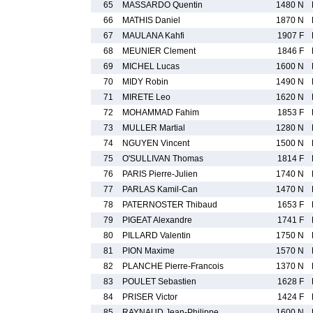
65
MASSARDO Quentin
1480 N
66
MATHIS Daniel
1870 N
67
MAULANA Kahfi
1907 F
68
MEUNIER Clement
1846 F
69
MICHEL Lucas
1600 N
70
MIDY Robin
1490 N
71
MIRETE Leo
1620 N
72
MOHAMMAD Fahim
1853 F
73
MULLER Martial
1280 N
74
NGUYEN Vincent
1500 N
75
O'SULLIVAN Thomas
1814 F
76
PARIS Pierre-Julien
1740 N
77
PARLAS Kamil-Can
1470 N
78
PATERNOSTER Thibaud
1653 F
79
PIGEAT Alexandre
1741 F
80
PILLARD Valentin
1750 N
81
PION Maxime
1570 N
82
PLANCHE Pierre-Francois
1370 N
83
POULET Sebastien
1628 F
84
PRISER Victor
1424 F
85
RAYNAUD Jean-Philippe
1600 N