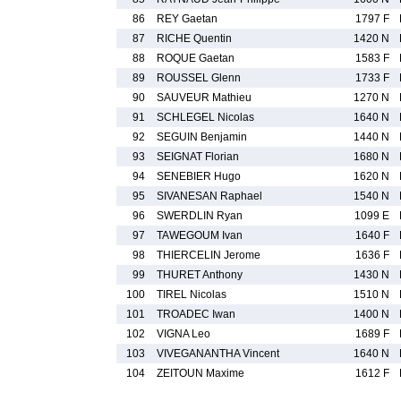
86
REY Gaetan
1797 F
87
RICHE Quentin
1420 N
88
ROQUE Gaetan
1583 F
89
ROUSSEL Glenn
1733 F
90
SAUVEUR Mathieu
1270 N
91
SCHLEGEL Nicolas
1640 N
92
SEGUIN Benjamin
1440 N
93
SEIGNAT Florian
1680 N
94
SENEBIER Hugo
1620 N
95
SIVANESAN Raphael
1540 N
96
SWERDLIN Ryan
1099 E
97
TAWEGOUM Ivan
1640 F
98
THIERCELIN Jerome
1636 F
99
THURET Anthony
1430 N
100
TIREL Nicolas
1510 N
101
TROADEC Iwan
1400 N
102
VIGNA Leo
1689 F
103
VIVEGANANTHA Vincent
1640 N
104
ZEITOUN Maxime
1612 F