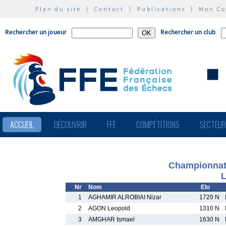
Plan du site
|
Contact
|
Publications
|
Mon C
Rechercher un joueur
Rechercher un club
ACCUEIL
DÉCOUVRIR
FFE
COMPÉTITIONS
SECTEU
Championnat 
L
Nr
Nom
Elo
1
AGHAMIR ALROBIAI Nizar
1720 N
2
AGON Leopold
1310 N
3
AMGHAR Ismael
1630 N