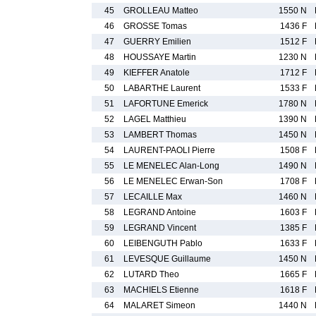
45
GROLLEAU Matteo
1550 N
46
GROSSE Tomas
1436 F
47
GUERRY Emilien
1512 F
48
HOUSSAYE Martin
1230 N
49
KIEFFER Anatole
1712 F
50
LABARTHE Laurent
1533 F
51
LAFORTUNE Emerick
1780 N
52
LAGEL Matthieu
1390 N
53
LAMBERT Thomas
1450 N
54
LAURENT-PAOLI Pierre
1508 F
55
LE MENELEC Alan-Long
1490 N
56
LE MENELEC Erwan-Son
1708 F
57
LECAILLE Max
1460 N
58
LEGRAND Antoine
1603 F
59
LEGRAND Vincent
1385 F
60
LEIBENGUTH Pablo
1633 F
61
LEVESQUE Guillaume
1450 N
62
LUTARD Theo
1665 F
63
MACHIELS Etienne
1618 F
64
MALARET Simeon
1440 N