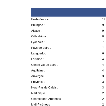
Ile-de-France :
17 
Bretagne :
9 :
Alsace :
9 :
Côte d'Azur :
8 :
Lyonnais :
7 :
Pays-de-Loire :
7 :
Languedoc :
6 :
Lorraine :
4 :
Centre Val-de-Loire :
4 :
Aquitaine :
4 :
Auvergne :
3 :
Provence :
3 :
Nord-Pas de Calais :
3 :
Martinique :
2 :
Champagne-Ardennes :
2 :
Midi-Pyrénées :
2 :