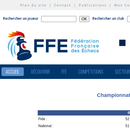
Plan du site
|
Contact
|
Publications
|
Mon C
Rechercher un joueur
Rechercher un club
ACCUEIL
DÉCOUVRIR
FFE
COMPÉTITIONS
SECTEU
Championnat 
R
Fide :
52 
National :
51 