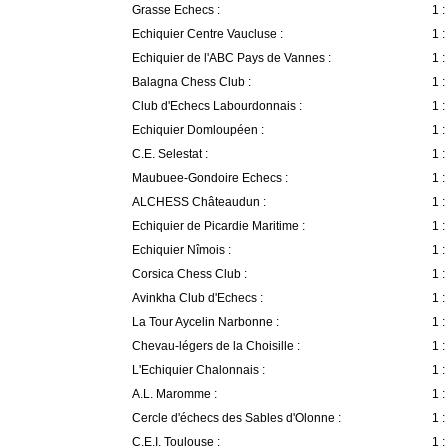
Grasse Echecs :
1 :
Echiquier Centre Vaucluse :
1 :
Echiquier de l'ABC Pays de Vannes :
1 :
Balagna Chess Club :
1 :
Club d'Echecs Labourdonnais :
1 :
Echiquier Domloupéen :
1 :
C.E. Selestat :
1 :
Maubuee-Gondoire Echecs :
1 :
ALCHESS Châteaudun :
1 :
Echiquier de Picardie Maritime :
1 :
Echiquier Nîmois :
1 :
Corsica Chess Club :
1 :
Avinkha Club d'Echecs :
1 :
La Tour Aycelin Narbonne :
1 :
Chevau-légers de la Choisille :
1 :
L'Echiquier Chalonnais :
1 :
A.L. Maromme :
1 :
Cercle d'échecs des Sables d'Olonne :
1 :
C.E.I. Toulouse :
1 :