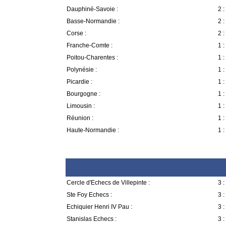
Dauphiné-Savoie :
2 :
Basse-Normandie :
2 :
Corse :
2 :
Franche-Comte :
1 :
Poitou-Charentes :
1 :
Polynésie :
1 :
Picardie :
1 :
Bourgogne :
1 :
Limousin :
1 :
Réunion :
1 :
Haute-Normandie :
1 :
Cercle d'Echecs de Villepinte :
3 :
Ste Foy Echecs :
3 :
Echiquier Henri IV Pau :
3 :
Stanislas Echecs :
3 :