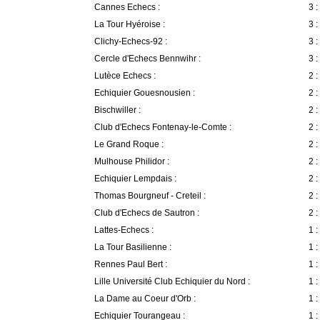
Cannes Echecs :
3 :
La Tour Hyéroise :
3 :
Clichy-Echecs-92 :
3 :
Cercle d'Echecs Bennwihr :
3 :
Lutèce Echecs :
2 :
Echiquier Gouesnousien :
2 :
Bischwiller :
2 :
Club d'Echecs Fontenay-le-Comte :
2 :
Le Grand Roque :
2 :
Mulhouse Philidor :
2 :
Echiquier Lempdais :
2 :
Thomas Bourgneuf - Creteil :
2 :
Club d'Echecs de Sautron :
2 :
Lattes-Echecs :
1 :
La Tour Basilienne :
1 :
Rennes Paul Bert :
1 :
Lille Université Club Echiquier du Nord :
1 :
La Dame au Coeur d'Orb :
1 :
Echiquier Tourangeau :
1 :