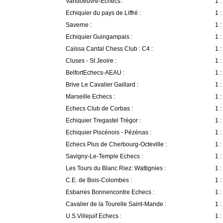
Vandoeuvre-Echecs :
1 :
Echiquier du pays de Liffré :
1 :
Saverne :
1 :
Echiquier Guingampais :
1 :
Caïssa Cantal Chess Club : C4 :
1 :
Cluses - St Jeoire :
1 :
BelfortEchecs-AEAU :
1 :
Brive Le Cavalier Gaillard :
1 :
Marseille Echecs :
1 :
Echecs Club de Corbas :
1 :
Echiquier Tregastel Trégor :
1 :
Echiquier Piscénois - Pézénas :
1 :
Echecs Plus de Cherbourg-Octeville :
1 :
Savigny-Le-Temple Echecs :
1 :
Les Tours du Blanc Riez: Wattignies :
1 :
C.E. de Bois-Colombes :
1 :
Esbarres Bonnencontre Echecs :
1 :
Cavalier de la Tourelle Saint-Mande :
1 :
U.S.Villejuif Echecs :
1 :