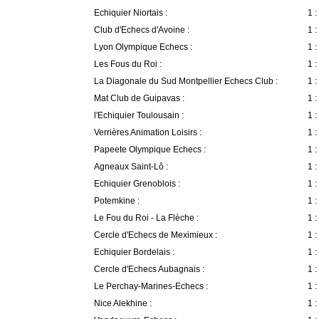
Echiquier Niortais :
1 :
Club d'Echecs d'Avoine :
1 :
Lyon Olympique Echecs :
1 :
Les Fous du Roi :
1 :
La Diagonale du Sud Montpellier Echecs Club :
1 :
Mat Club de Guipavas :
1 :
l'Echiquier Toulousain :
1 :
Verrières Animation Loisirs :
1 :
Papeete Olympique Echecs :
1 :
Agneaux Saint-Lô :
1 :
Echiquier Grenoblois :
1 :
Potemkine :
1 :
Le Fou du Roi - La Flèche :
1 :
Cercle d'Echecs de Meximieux :
1 :
Echiquier Bordelais :
1 :
Cercle d'Echecs Aubagnais :
1 :
Le Perchay-Marines-Echecs :
1 :
Nice Alekhine :
1 :