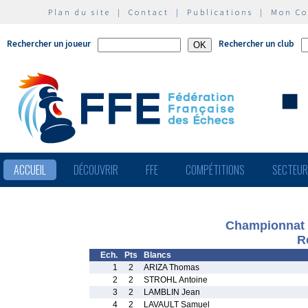
Plan du site
|
Contact
|
Publications
|
Mon C
Rechercher un joueur
Rechercher un club
ACCUEIL
DÉCOUVRIR
FFE
COMPÉTITIONS
SECTEU
Championnat 
R
Ech.
Pts
Blancs
1
2
ARIZA Thomas
2
2
STROHL Antoine
3
2
LAMBLIN Jean
4
2
LAVAULT Samuel