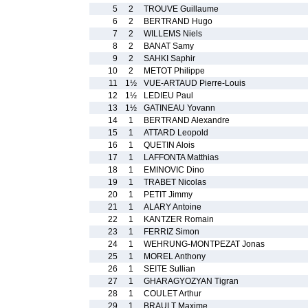
5
2
TROUVE Guillaume
6
2
BERTRAND Hugo
7
2
WILLEMS Niels
8
2
BANAT Samy
9
2
SAHKI Saphir
10
2
METOT Philippe
11
1½
VUE-ARTAUD Pierre-Louis
12
1½
LEDIEU Paul
13
1½
GATINEAU Yovann
14
1
BERTRAND Alexandre
15
1
ATTARD Leopold
16
1
QUETIN Alois
17
1
LAFFONTA Matthias
18
1
EMINOVIC Dino
19
1
TRABET Nicolas
20
1
PETIT Jimmy
21
1
ALARY Antoine
22
1
KANTZER Romain
23
1
FERRIZ Simon
24
1
WEHRUNG-MONTPEZAT Jonas
25
1
MOREL Anthony
26
1
SEITE Sullian
27
1
GHARAGYOZYAN Tigran
28
1
COULET Arthur
29
1
BRAULT Maxime