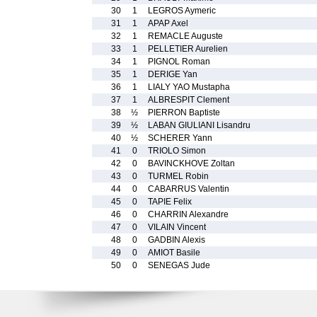
30
1
LEGROS Aymeric
31
1
APAP Axel
32
1
REMACLE Auguste
33
1
PELLETIER Aurelien
34
1
PIGNOL Roman
35
1
DERIGE Yan
36
1
LIALY YAO Mustapha
37
1
ALBRESPIT Clement
38
½
PIERRON Baptiste
39
½
LABAN GIULIANI Lisandru
40
½
SCHERER Yann
41
0
TRIOLO Simon
42
0
BAVINCKHOVE Zoltan
43
0
TURMEL Robin
44
0
CABARRUS Valentin
45
0
TAPIE Felix
46
0
CHARRIN Alexandre
47
0
VILAIN Vincent
48
0
GADBIN Alexis
49
0
AMIOT Basile
50
0
SENEGAS Jude