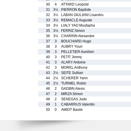
30
4
ATTARD Leopold
31
3½
PIERRON Baptiste
32
3½
LABAN GIULIANI Lisandru
33
3½
REMACLE Auguste
34
3½
LIALY YAO Mustapha
35
3½
FERRIZ Simon
36
3½
CHARRIN Alexandre
37
3
BOUCHARD Hugo
38
3
AUBRY Youri
39
3
PELLETIER Aurelien
40
3
PETIT Jimmy
41
3
ALARY Antoine
42
3
MOREL Anthony
43
2½
SEITE Sullian
44
2½
SCHERER Yann
45
2½
TURMEL Robin
46
2
GADBIN Alexis
47
2
MIRZA Simon
48
2
SENEGAS Jude
49
1
CABARRUS Valentin
50
0
AMIOT Basile