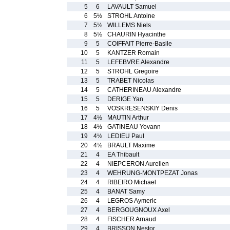
5
6
LAVAULT Samuel
6
5½
STROHL Antoine
7
5½
WILLEMS Niels
8
5½
CHAURIN Hyacinthe
9
5
COIFFAIT Pierre-Basile
10
5
KANTZER Romain
11
5
LEFEBVRE Alexandre
12
5
STROHL Gregoire
13
5
TRABET Nicolas
14
5
CATHERINEAU Alexandre
15
5
DERIGE Yan
16
5
VOSKRESENSKIY Denis
17
4½
MAUTIN Arthur
18
4½
GATINEAU Yovann
19
4½
LEDIEU Paul
20
4½
BRAULT Maxime
21
4
EA Thibault
22
4
NIEPCERON Aurelien
23
4
WEHRUNG-MONTPEZAT Jonas
24
4
RIBEIRO Michael
25
4
BANAT Samy
26
4
LEGROS Aymeric
27
4
BERGOUGNOUX Axel
28
4
FISCHER Arnaud
29
4
BRISSON Nestor