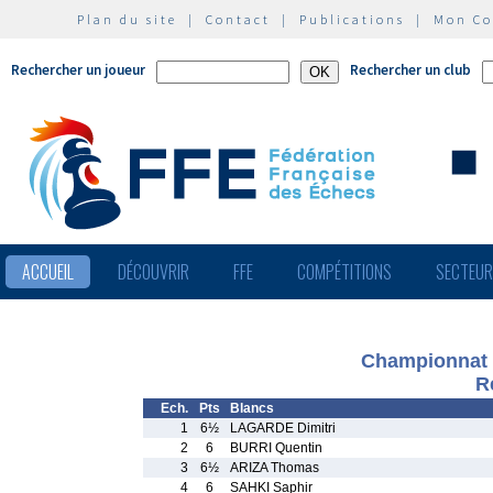
Plan du site
|
Contact
|
Publications
|
Mon C
Rechercher un joueur
Rechercher un club
ACCUEIL
DÉCOUVRIR
FFE
COMPÉTITIONS
SECTEU
Championnat 
R
Ech.
Pts
Blancs
1
6½
LAGARDE Dimitri
2
6
BURRI Quentin
3
6½
ARIZA Thomas
4
6
SAHKI Saphir