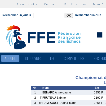
Plan du site
|
Contact
|
Publications
|
Mon C
Rechercher un joueur
Rechercher un club
ACCUEIL
DÉCOUVRIR
FFE
COMPÉTITIONS
SECTEU
Championnat d
L
Nr
Nom
Elo
1
BENARD Anne-Laurie
1952 F
2
ff
FRUTEAU Sabine
2102 F
3
gf
HAMDOUCHI Adina-Maria
2266 F