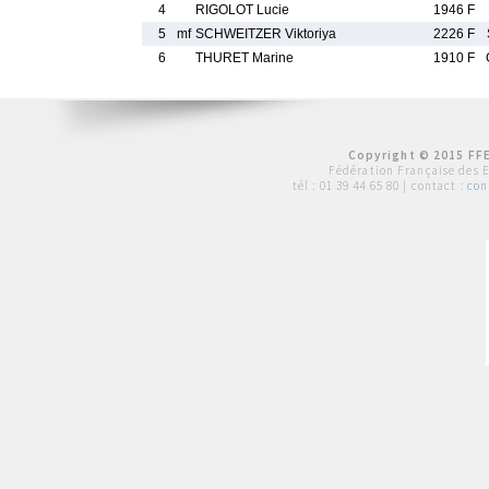
4
RIGOLOT Lucie
1946 F
5
mf
SCHWEITZER Viktoriya
2226 F
6
THURET Marine
1910 F
Copyright © 2015 FFE
Fédération Française des 
tél :
01 39 44 65 80
| contact :
con