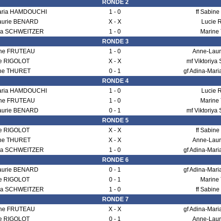
RONDE 2
Maria HAMDOUCHI
1 - 0
ff Sabin
aurie BENARD
X - X
Lucie 
riya SCHWEITZER
1 - 0
Marine
RONDE 3
bine FRUTEAU
1 - 0
Anne-Lau
e RIGOLOT
X - X
mf Viktoriy
ne THURET
0 - 1
gf Adina-Ma
RONDE 4
Maria HAMDOUCHI
1 - 0
Lucie 
bine FRUTEAU
1 - 0
Marine
aurie BENARD
0 - 1
mf Viktoriy
RONDE 5
e RIGOLOT
X - X
ff Sabin
ne THURET
X - X
Anne-Lau
riya SCHWEITZER
1 - 0
gf Adina-Ma
RONDE 6
aurie BENARD
0 - 1
gf Adina-Ma
e RIGOLOT
0 - 1
Marine
riya SCHWEITZER
1 - 0
ff Sabin
RONDE 7
bine FRUTEAU
X - X
gf Adina-Ma
e RIGOLOT
0 - 1
Anne-Lau