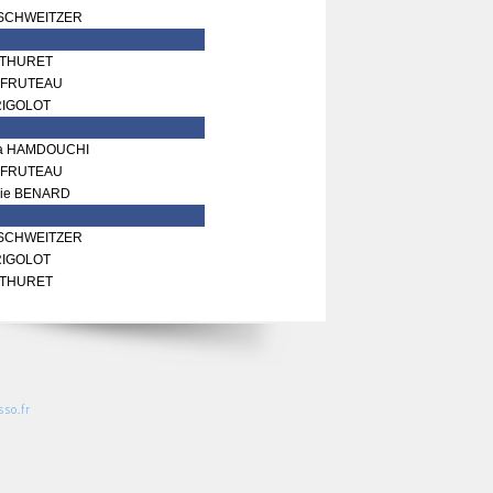
a SCHWEITZER
 THURET
e FRUTEAU
RIGOLOT
ria HAMDOUCHI
e FRUTEAU
rie BENARD
a SCHWEITZER
RIGOLOT
 THURET
so.fr