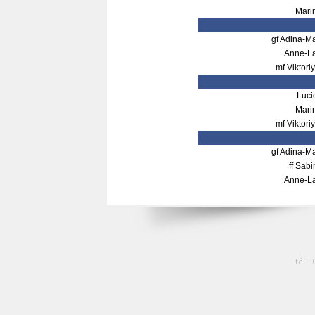
Mari
gf Adina-
Anne-L
mf Vikto
Luci
Mari
mf Vikto
gf Adina-
ff Sa
Anne-L
tél :