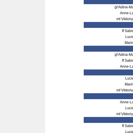
gf Adina-
Anne-L
mf Vikto
ff Sa
Luci
Mari
gf Adina-
ff Sa
Anne-L
Luci
Mari
mf Vikto
Anne-L
Luci
mf Vikto
ff Sa
Luci