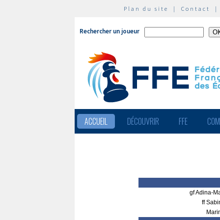
Plan du site
|
Contact
Rechercher un joueur
ACCUEIL
DÉCOUVRIR
FFE
COM
gf Adina-
ff Sa
Mari