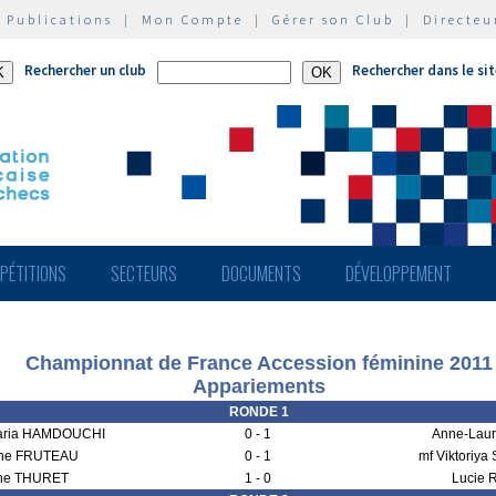
|
Publications
|
Mon Compte
|
Gérer son Club
|
Directeu
Rechercher un club
Rechercher dans le si
PÉTITIONS
SECTEURS
DOCUMENTS
DÉVELOPPEMENT
Championnat de France Accession féminine 2011
Appariements
RONDE 1
Maria HAMDOUCHI
0 - 1
Anne-Lau
bine FRUTEAU
0 - 1
mf Viktoriy
ne THURET
1 - 0
Lucie 