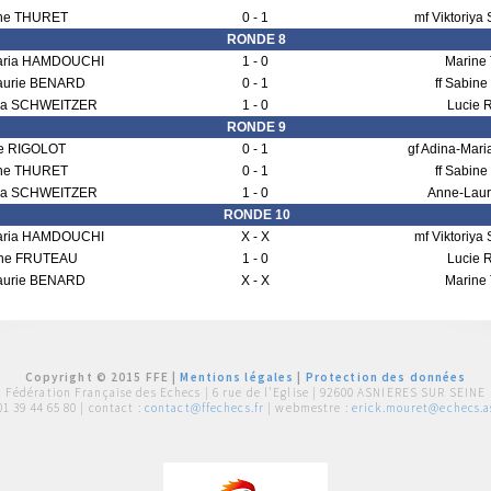
ne THURET
0 - 1
mf Viktoriy
RONDE 8
Maria HAMDOUCHI
1 - 0
Marine
aurie BENARD
0 - 1
ff Sabin
riya SCHWEITZER
1 - 0
Lucie 
RONDE 9
e RIGOLOT
0 - 1
gf Adina-Ma
ne THURET
0 - 1
ff Sabin
riya SCHWEITZER
1 - 0
Anne-Lau
RONDE 10
Maria HAMDOUCHI
X - X
mf Viktoriy
bine FRUTEAU
1 - 0
Lucie 
aurie BENARD
X - X
Marine
Copyright © 2015 FFE |
Mentions légales
|
Protection des données
Fédération Française des Echecs |
6 rue de l'Eglise | 92600 ASNIERES SUR SEINE
01 39 44 65 80
| contact :
contact@ffechecs.fr
| webmestre :
erick.mouret@echecs.as