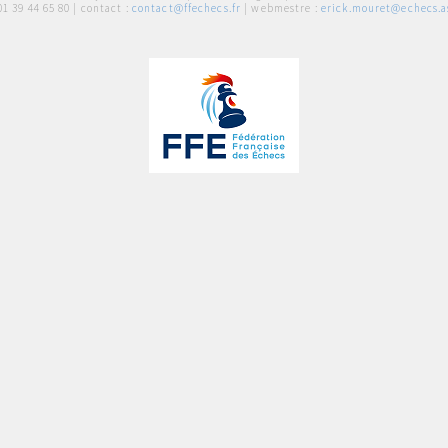
01 39 44 65 80
| contact :
contact@ffechecs.fr
| webmestre :
erick.mouret@echecs.as