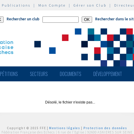
|
Publications
|
Mon Compte
|
Gérer son Club
|
Directeu
Rechercher un club
Rechercher dans le si
PÉTITIONS
SECTEURS
DOCUMENTS
DÉVELOPPEMENT
Désolé, le fichier n'existe pas...
Copyright © 2015 FFE |
Mentions légales
|
Protection des données
Fédération Française des Echecs |
6 rue de l'Eglise | 92600 ASNIERES SUR SEINE