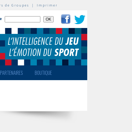
rs de Groupes
|
Imprimer
te
PARTENAIRES
BOUTIQUE