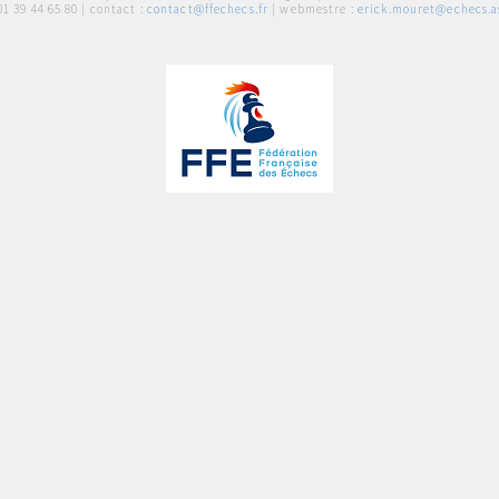
01 39 44 65 80
| contact :
contact@ffechecs.fr
| webmestre :
erick.mouret@echecs.as