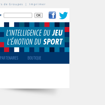
rs de Groupes
|
Imprimer
te
PARTENAIRES
BOUTIQUE