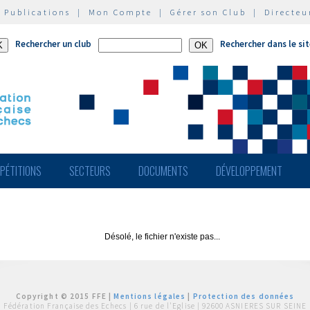
|
Publications
|
Mon Compte
|
Gérer son Club
|
Directeu
Rechercher un club
Rechercher dans le si
PÉTITIONS
SECTEURS
DOCUMENTS
DÉVELOPPEMENT
Désolé, le fichier n'existe pas...
Copyright © 2015 FFE |
Mentions légales
|
Protection des données
Fédération Française des Echecs |
6 rue de l'Eglise | 92600 ASNIERES SUR SEINE