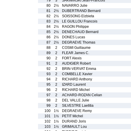
79
3
SAKWINSKI Jean-Francois
80
2½
NAVARRO Julie
81
2½
DUBERTRAND Bernard
82
2½
SOISSONG Elzbieta
83
2½
LE GUILLOU Francois
84
2½
RAGON Philippe
85
2½
DENECHAUD Bernard
86
2½
DONES Lucas
87
2½
DEGRAEVE Thomas
88
2
COSMI Guillaume
89
2
FLEAR James C.
90
2
FORT Alexis
91
2
AUDIGIER Robert
92
2
BRIN-VERVAT Emma
93
2
COMBELLE Xavier
94
2
RICHARD Anthony
95
2
IZARD Laurent
96
2
RICHARD Michel
97
2
ACHARD-ROZAN Celian
98
2
DEL VALLE Julie
99
2
SILVESTRE Laetitia
100
1½
DEGRAEVE Remy
101
1½
PETIT Michel
102
1½
DURAND Joris
103
1½
GRIMAULT Lou