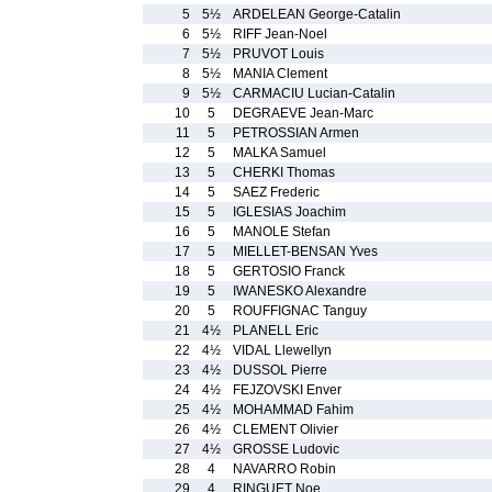
5
5½
ARDELEAN George-Catalin
6
5½
RIFF Jean-Noel
7
5½
PRUVOT Louis
8
5½
MANIA Clement
9
5½
CARMACIU Lucian-Catalin
10
5
DEGRAEVE Jean-Marc
11
5
PETROSSIAN Armen
12
5
MALKA Samuel
13
5
CHERKI Thomas
14
5
SAEZ Frederic
15
5
IGLESIAS Joachim
16
5
MANOLE Stefan
17
5
MIELLET-BENSAN Yves
18
5
GERTOSIO Franck
19
5
IWANESKO Alexandre
20
5
ROUFFIGNAC Tanguy
21
4½
PLANELL Eric
22
4½
VIDAL Llewellyn
23
4½
DUSSOL Pierre
24
4½
FEJZOVSKI Enver
25
4½
MOHAMMAD Fahim
26
4½
CLEMENT Olivier
27
4½
GROSSE Ludovic
28
4
NAVARRO Robin
29
4
RINGUET Noe