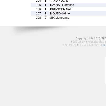
104
1
TARDIF Daniel
105
1
RAYNAL Hortense
106
1
BRIANCON Noe
107
1
MOUTON Aline
108
0
SIX Mahogany
Copyright © 2015 FFE
Fédération Française des 
tél :
01 39 44 65 80
| contact :
con