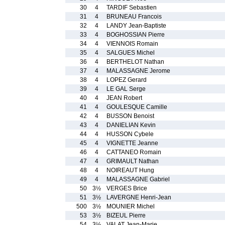
30
4
TARDIF Sebastien
31
4
BRUNEAU Francois
32
4
LANDY Jean-Baptiste
33
4
BOGHOSSIAN Pierre
34
4
VIENNOIS Romain
35
4
SALGUES Michel
36
4
BERTHELOT Nathan
37
4
MALASSAGNE Jerome
38
4
LOPEZ Gerard
39
4
LE GAL Serge
40
4
JEAN Robert
41
4
GOULESQUE Camille
42
4
BUSSON Benoist
43
4
DANIELIAN Kevin
44
4
HUSSON Cybele
45
4
VIGNETTE Jeanne
46
4
CATTANEO Romain
47
4
GRIMAULT Nathan
48
4
NOIREAUT Hung
49
4
MALASSAGNE Gabriel
50
3½
VERGES Brice
51
3½
LAVERGNE Henri-Jean
500
3½
MOUNIER Michel
53
3½
BIZEUL Pierre
54
3½
VALAT Jean-Marie