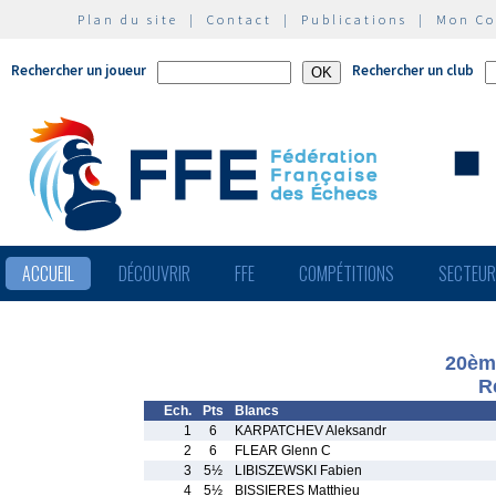
Plan du site
|
Contact
|
Publications
|
Mon C
Rechercher un joueur
Rechercher un club
ACCUEIL
DÉCOUVRIR
FFE
COMPÉTITIONS
SECTEU
20ème
R
Ech.
Pts
Blancs
1
6
KARPATCHEV Aleksandr
2
6
FLEAR Glenn C
3
5½
LIBISZEWSKI Fabien
4
5½
BISSIERES Matthieu