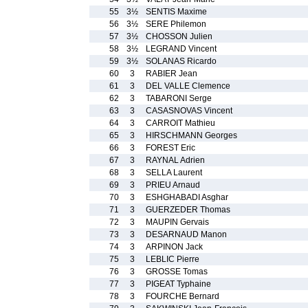
55
3½
SENTIS Maxime
56
3½
SERE Philemon
57
3½
CHOSSON Julien
58
3½
LEGRAND Vincent
59
3½
SOLANAS Ricardo
60
3
RABIER Jean
61
3
DEL VALLE Clemence
62
3
TABARONI Serge
63
3
CASASNOVAS Vincent
64
3
CARROIT Mathieu
65
3
HIRSCHMANN Georges
66
3
FOREST Eric
67
3
RAYNAL Adrien
68
3
SELLA Laurent
69
3
PRIEU Arnaud
70
3
ESHGHABADI Asghar
71
3
GUERZEDER Thomas
72
3
MAUPIN Gervais
73
3
DESARNAUD Manon
74
3
ARPINON Jack
75
3
LEBLIC Pierre
76
3
GROSSE Tomas
77
3
PIGEAT Typhaine
78
3
FOURCHE Bernard