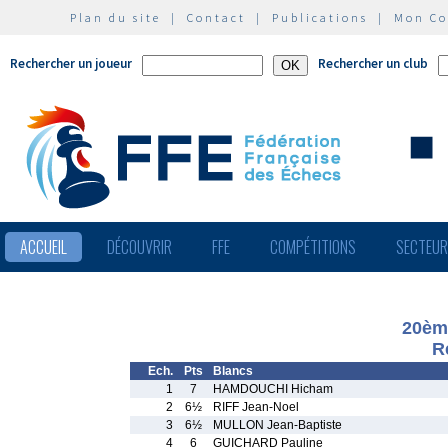
Plan du site
|
Contact
|
Publications
|
Mon C
Rechercher un joueur
Rechercher un club
ACCUEIL
DÉCOUVRIR
FFE
COMPÉTITIONS
SECTEU
20ème
R
Ech.
Pts
Blancs
1
7
HAMDOUCHI Hicham
2
6½
RIFF Jean-Noel
3
6½
MULLON Jean-Baptiste
4
6
GUICHARD Pauline