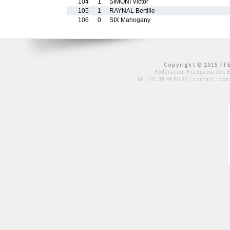
104
1
SIMONI Victor
105
1
RAYNAL Bertille
106
0
SIX Mahogany
Copyright © 2015 FFE
Fédération Française des 
tél :
01 39 44 65 80
| contact :
con