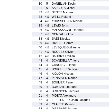
30
5
DANIELIAN Kevin
31
5
SALGUES Michel
32
4½
SENTIS Maxime
33
4½
WEILL Roland
34
4½
YOUSSOUPOV Moisse
35
4½
LEWIS John
36
4½
MALASSAGNE Raphael
37
4½
GONZALEZ Loic
38
4½
SAEZ Nicolas
39
4½
RIVIERE Gerard
40
4½
LEVEQUE Guillaume
41
4½
ROQUES Olivier
42
4½
BAUDRY Emilien
43
4
SCANDELLA Thierry
44
4
CANONGE Lionel
45
4
BOUGUERRA Tayeb
46
4
AIGLON Nicolas
47
4
PENALVER Marion
48
4
BOULIER Rene
49
4
BOMBAIL Leonard
50
4
BRIANCON Jacques
51
4
PIGEAT Alexandre
52
4
LEPEIGNEUX Jean-Jacques
53
4
CLAISSE Patrick
54
4
PIERRARD Bernard