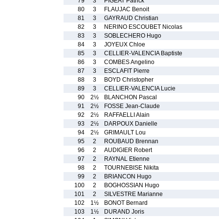
79
3
PIGEAT Patrick
80
3
FLAUJAC Benoit
81
3
GAYRAUD Christian
82
3
NERINO ESCOUBET Nicolas
83
3
SOBLECHERO Hugo
84
3
JOYEUX Chloe
85
3
CELLIER-VALENCIA Baptiste
86
3
COMBES Angelino
87
3
ESCLAFIT Pierre
88
3
BOYD Christopher
89
3
CELLIER-VALENCIA Lucie
90
2½
BLANCHON Pascal
91
2½
FOSSE Jean-Claude
92
2½
RAFFAELLI Alain
93
2½
DARPOUX Danielle
94
2½
GRIMAULT Lou
95
2
ROUBAUD Brennan
96
2
AUDIGIER Robert
97
2
RAYNAL Etienne
98
2
TOURNEBISE Nikita
99
2
BRIANCON Hugo
100
2
BOGHOSSIAN Hugo
101
2
SILVESTRE Marianne
102
1½
BONOT Bernard
103
1½
DURAND Joris