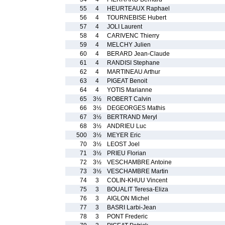
55
4
HEURTEAUX Raphael
56
4
TOURNEBISE Hubert
57
4
JOLI Laurent
58
4
CARIVENC Thierry
59
4
MELCHY Julien
60
4
BERARD Jean-Claude
61
4
RANDISI Stephane
62
4
MARTINEAU Arthur
63
4
PIGEAT Benoit
64
4
YOTIS Marianne
65
3½
ROBERT Calvin
66
3½
DEGEORGES Mathis
67
3½
BERTRAND Meryl
68
3½
ANDRIEU Luc
500
3½
MEYER Eric
70
3½
LEOST Joel
71
3½
PRIEU Florian
72
3½
VESCHAMBRE Antoine
73
3½
VESCHAMBRE Martin
74
3
COLIN-KHUU Vincent
75
3
BOUALIT Teresa-Eliza
76
3
AIGLON Michel
77
3
BASRI Larbi-Jean
78
3
PONT Frederic