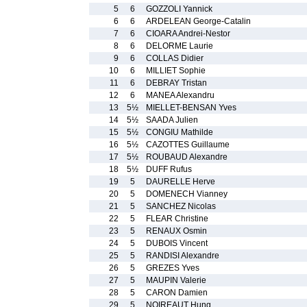
5
6
GOZZOLI Yannick
6
6
ARDELEAN George-Catalin
7
6
CIOARA Andrei-Nestor
8
6
DELORME Laurie
9
6
COLLAS Didier
10
6
MILLIET Sophie
11
6
DEBRAY Tristan
12
6
MANEA Alexandru
13
5½
MIELLET-BENSAN Yves
14
5½
SAADA Julien
15
5½
CONGIU Mathilde
16
5½
CAZOTTES Guillaume
17
5½
ROUBAUD Alexandre
18
5½
DUFF Rufus
19
5
DAURELLE Herve
20
5
DOMENECH Vianney
21
5
SANCHEZ Nicolas
22
5
FLEAR Christine
23
5
RENAUX Osmin
24
5
DUBOIS Vincent
25
5
RANDISI Alexandre
26
5
GREZES Yves
27
5
MAUPIN Valerie
28
5
CARON Damien
29
5
NOIREAUT Hung