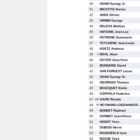
30
ADAM Gyorgy Jr.
31
MICOTTIS Dorian
32
ADDA Olivier
33
GRIMM Gyorgy
34
DELEVA Mathias
35
ANTOINE Jean-Luc
36
PETRONE Gianmario
37
TEYCHENE Jean-Louis
38
KOETZ Andreas
39
f
MOAL Alain
40
SOYER Jean-Yves
41
BORDERIE David
42
VAN FOREEST Lucas
43
ADAM Gyorgy Sr.
44
GEORGES Thomas
45
BOUCQUET Emile
46
COPPOLA Federico
47
mf
GAZIK Renata
48
ff
HEYMANN-LOBZHANIDZE A
49
BANDET Raphael
50
SONNET Jean-Pierre
51
HODOT Yves
52
DUBOIS Herve
53
ROSENFELD Imre
54
ROCHE Yves