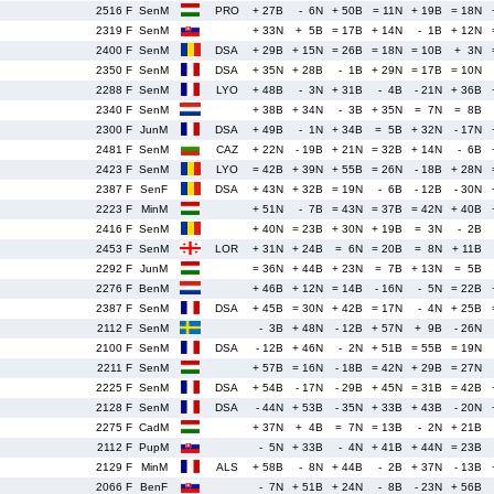
2516 F
SenM
PRO
+ 27B
- 6N
+ 50B
= 11N
+ 19B
= 18N
2319 F
SenM
+ 33N
+ 5B
= 17B
+ 14N
- 1B
+ 12N
2400 F
SenM
DSA
+ 29B
+ 15N
= 26B
= 18N
= 10B
+ 3N
2350 F
SenM
DSA
+ 35N
+ 28B
- 1B
+ 29N
= 17B
= 10N
2288 F
SenM
LYO
+ 48B
- 3N
+ 31B
- 4B
- 21N
+ 36B
2340 F
SenM
+ 38B
+ 34N
- 3B
+ 35N
= 7N
= 8B
2300 F
JunM
DSA
+ 49B
- 1N
+ 34B
= 5B
+ 32N
- 17N
2481 F
SenM
CAZ
+ 22N
- 19B
+ 21N
= 32B
+ 14N
- 6B
2423 F
SenM
LYO
= 42B
+ 39N
+ 55B
= 26N
- 18B
+ 28N
2387 F
SenF
DSA
+ 43N
+ 32B
= 19N
- 6B
- 12B
- 30N
2223 F
MinM
+ 51N
- 7B
= 43N
= 37B
= 42N
+ 40B
2416 F
SenM
+ 40N
= 23B
+ 30N
+ 19B
= 3N
- 2B
2453 F
SenM
LOR
+ 31N
+ 24B
= 6N
= 20B
= 8N
+ 11B
2292 F
JunM
= 36N
+ 44B
+ 23N
= 7B
+ 13N
= 5B
2276 F
BenM
+ 46B
+ 12N
= 14B
- 16N
- 5N
= 22B
2387 F
SenM
DSA
+ 45B
= 30N
+ 42B
= 17N
- 4N
+ 25B
2112 F
SenM
- 3B
+ 48N
- 12B
+ 57N
+ 9B
- 26N
2100 F
SenM
DSA
- 12B
+ 46N
- 2N
+ 51B
= 55B
= 19N
2211 F
SenM
+ 57B
= 16N
- 18B
= 42N
+ 29B
= 27N
2225 F
SenM
DSA
+ 54B
- 17N
- 29B
+ 45N
= 31B
= 42B
2128 F
SenM
DSA
- 44N
+ 53B
- 35N
+ 33B
+ 43B
- 20N
2275 F
CadM
+ 37N
+ 4B
= 7N
= 13B
- 2N
+ 21B
2112 F
PupM
- 5N
+ 33B
- 4N
+ 41B
+ 44N
= 23B
2129 F
MinM
ALS
+ 58B
- 8N
+ 44B
- 2B
+ 37N
- 13B
2066 F
BenF
- 7N
+ 51B
+ 24N
- 8B
- 23N
+ 56B