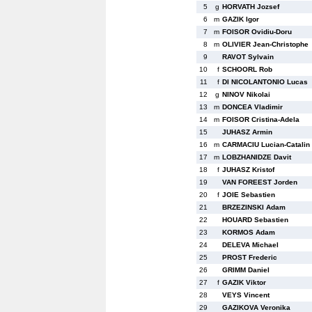
5
g
HORVATH Jozsef
6
m
GAZIK Igor
7
m
FOISOR Ovidiu-Doru
8
m
OLIVIER Jean-Christophe
9
RAVOT Sylvain
10
f
SCHOORL Rob
11
f
DI NICOLANTONIO Lucas
12
g
NINOV Nikolai
13
m
DONCEA Vladimir
14
m
FOISOR Cristina-Adela
15
JUHASZ Armin
16
m
CARMACIU Lucian-Catalin
17
m
LOBZHANIDZE Davit
18
f
JUHASZ Kristof
19
VAN FOREEST Jorden
20
f
JOIE Sebastien
21
BRZEZINSKI Adam
22
HOUARD Sebastien
23
KORMOS Adam
24
DELEVA Michael
25
PROST Frederic
26
GRIMM Daniel
27
f
GAZIK Viktor
28
VEYS Vincent
29
GAZIKOVA Veronika