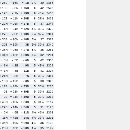
+ 26B
+ 16N
= 1B
6½
39
2465
= 18B
- 3N
+ 16B
6
42
2525
= 17B
- 1N
+ 19B
6
40½
2455
- 16B
+ 11N
+ 20B
6
38½
2421
+ 22N
+ 26N
+ 17B
6
37
2347
- 4N
+ 24B
= 12N
5½
39½
2370
+ 27B
- 8B
+ 18N
5½
39½
2361
+ 30B
= 20N
= 10B
5½
37
2323
= 20B
+ 15N
- 3B
5½
35½
2340
+ 36N
+ 25B
+ 27B
5½
35
2261
+ 31N
- 13B
+ 30N
5½
32
2204
+ 8N
- 5B
- 6N
5
42
2355
= 7N
- 2B
- 9N
5
41½
2352
= 6N
- 4B
- 11B
5
41
2324
+ 21N
+ 28B
- 7N
5
38½
2317
= 13N
= 12B
- 8N
5
38
2328
- 19B
+ 38N
+ 35N
5
35½
2236
- 9B
+ 52N
+ 39B
5
35½
2229
- 3B
= 34N
+ 40B
5
33½
2213
+ 43N
- 10N
+ 33B
5
31½
2157
+ 29B
- 14N
+ 34B
5
31
2125
- 5N
- 9B
= 31N
4½
42½
2303
- 11N
+ 42B
- 14N
4½
37½
2201
+ 35N
- 19N
= 29B
4½
36
2138
- 25N
+ 43B
= 28N
4½
35
2142