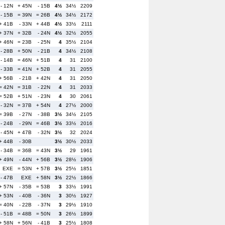
- 12N
+ 45N
- 15B
4½
34½
2209
- 15B
= 39N
= 26B
4½
34½
2172
+ 41B
- 33N
+ 44B
4½
33½
2111
+ 37N
+ 32B
- 24N
4½
32½
2055
+ 46N
= 23B
- 25N
4
35½
2104
- 28B
+ 50N
- 21B
4
34½
2108
- 14B
= 46N
+ 51B
4
31
2100
- 33B
= 41N
+ 52B
4
31
2055
+ 56B
- 21B
+ 42N
4
31
2050
= 42N
= 31B
- 22N
4
31
2033
= 52B
+ 51N
- 23N
4
30
2061
- 32N
= 37B
+ 54N
4
27½
2000
= 39B
- 27N
- 38B
3½
34½
2105
- 24B
- 29N
= 46B
3½
33½
2016
- 45N
+ 47B
- 32N
3½
32
2024
+ 44B
- 30B
3½
30½
2033
- 34B
= 36B
= 43N
3½
29
1961
+ 49N
- 44N
+ 56B
3½
28½
1906
EXE
= 53N
+ 57B
3½
25½
1851
- 47B
EXE
+ 58N
3½
22½
1866
+ 57N
- 35B
= 53B
3
33½
1991
+ 53N
- 40B
- 36N
3
30½
1927
= 40N
- 22B
- 37N
3
29½
1910
- 51B
= 48B
= 50N
3
26½
1899
+ 58N
+ 56N
- 41B
3
25½
1808