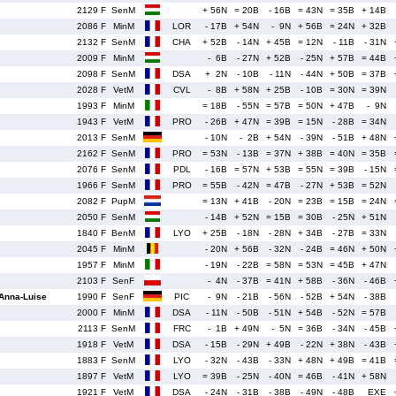
2129 F
SenM
+ 56N
= 20B
- 16B
= 43N
= 35B
+ 14B
2086 F
MinM
LOR
- 17B
+ 54N
- 9N
+ 56B
= 24N
+ 32B
2132 F
SenM
CHA
+ 52B
- 14N
+ 45B
= 12N
- 11B
- 31N
2009 F
MinM
- 6B
- 27N
+ 52B
- 25N
+ 57B
= 44B
2098 F
SenM
DSA
+ 2N
- 10B
- 11N
- 44N
+ 50B
= 37B
2028 F
VetM
CVL
- 8B
+ 58N
+ 25B
- 10B
= 30N
= 39N
1993 F
MinM
= 18B
- 55N
= 57B
= 50N
+ 47B
- 9N
1943 F
VetM
PRO
- 26B
+ 47N
= 39B
= 15N
- 28B
= 34N
2013 F
SenM
- 10N
- 2B
+ 54N
- 39N
- 51B
+ 48N
2162 F
SenM
PRO
= 53N
- 13B
= 37N
+ 38B
= 40N
= 35B
2076 F
SenM
PDL
- 16B
= 57N
+ 53B
= 55N
= 39B
- 15N
1966 F
SenM
PRO
= 55B
- 42N
= 47B
- 27N
+ 53B
= 52N
2082 F
PupM
= 13N
+ 41B
- 20N
= 23B
= 15B
= 24N
2050 F
SenM
- 14B
+ 52N
= 15B
= 30B
- 25N
+ 51N
1840 F
BenM
LYO
+ 25B
- 18N
- 28N
+ 34B
- 27B
= 33N
2045 F
MinM
- 20N
+ 56B
- 32N
- 24B
= 46N
+ 50N
1957 F
MinM
- 19N
- 22B
= 58N
= 53N
= 45B
+ 47N
2103 F
SenF
- 4N
- 37B
= 41N
+ 58B
- 36N
- 46B
nna-Luise
1990 F
SenF
PIC
- 9N
- 21B
- 56N
- 52B
+ 54N
- 38B
2000 F
MinM
DSA
- 11N
- 50B
- 51N
+ 54B
- 52N
= 57B
2113 F
SenM
FRC
- 1B
+ 49N
- 5N
= 36B
- 34N
- 45B
1918 F
VetM
DSA
- 15B
- 29N
+ 49B
- 22N
+ 38N
- 43B
1883 F
SenM
LYO
- 32N
- 43B
- 33N
+ 48N
+ 49B
= 41B
1897 F
VetM
LYO
= 39B
- 25N
- 40N
= 46B
- 41N
+ 58N
1921 F
VetM
DSA
- 24N
- 31B
- 38B
- 49N
- 48B
EXE