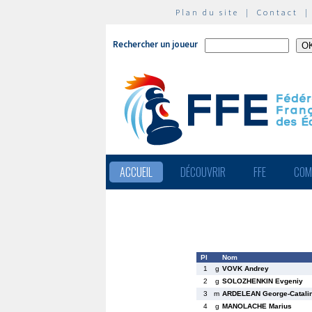
Plan du site
|
Contact
Rechercher un joueur
ACCUEIL
DÉCOUVRIR
FFE
COM
Pl
Nom
1
g
VOVK Andrey
2
g
SOLOZHENKIN Evgeniy
3
m
ARDELEAN George-Catali
4
g
MANOLACHE Marius