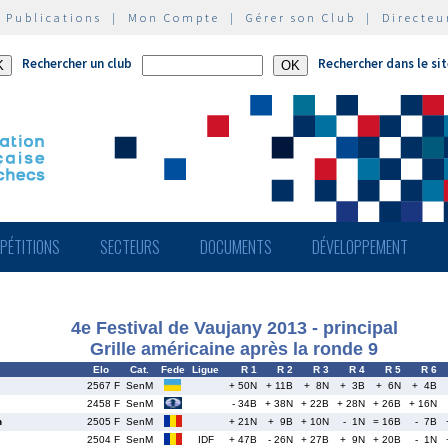
|
Publications
|
Mon Compte
|
Gérer son Club
|
Directeu
Rechercher un club
Rechercher dans le si
PÉTITIONS
SECTEURS
DOCUMENTS
DÉVELOPPEMENT
4e Festival de Vaujany 2013 - principal
Grille américaine après la ronde 9
Elo
Cat.
Fede
Ligue
R 1
R 2
R 3
R 4
R 5
R 6
2567 F
SenM
+ 50N
+ 11B
+ 8N
+ 3B
+ 6N
+ 4B
2458 F
SenM
- 34B
+ 38N
+ 22B
+ 28N
+ 26B
+ 16N
n
2505 F
SenM
+ 21N
+ 9B
+ 10N
- 1N
= 16B
- 7B
2504 F
SenM
IDF
+ 47B
- 26N
+ 27B
+ 9N
+ 20B
- 1N