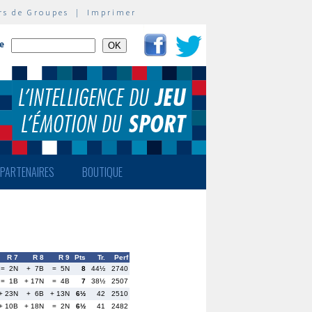
rs de Groupes
|
Imprimer
te
PARTENAIRES
BOUTIQUE
R 7
R 8
R 9
Pts
Tr.
Perf
= 2N
+ 7B
= 5N
8
44½
2740
= 1B
+ 17N
= 4B
7
38½
2507
+ 23N
+ 6B
+ 13N
6½
42
2510
+ 10B
+ 18N
= 2N
6½
41
2482