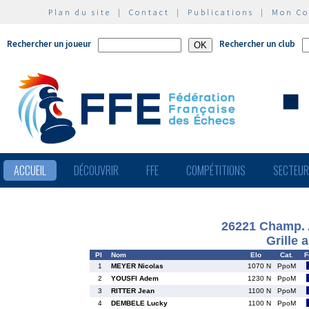
Plan du site
|
Contact
|
Publications
|
Mon C
Rechercher un joueur
Rechercher un club
ACCUEIL
DÉCOUVRIR
FFE
COMPÉTITIONS
SECTEU
26221 Champ. 
Grille 
Pl
Nom
Elo
Cat.
F
1
MEYER Nicolas
1070 N
PpoM
2
YOUSFI Adem
1230 N
PpoM
3
RITTER Jean
1100 N
PpoM
4
DEMBELE Lucky
1100 N
PpoM