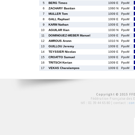
5
BERG Timeo
1009 E
PpoM
6
ZACHARY Bastian
1060 N
PpoM
7
MULLER Tom
1009 E
PpoM
8
GALL Raphael
1009 E
PpoM
9
KARM Nathan
1009 E
PpoM
10
AGUILAR Ilian
1030 N
PpoM
11
DOMINGUEZ-WEBER Manuel
1009 E
PpoM
12
AMROUS Aronn
1010 N
PpoM
13
GUILLOU Jeremy
1009 E
PpoM
14
TEYSSIER Nicolas
1009 E
PpoM
15
CROATTO Samuel
1009 E
PpoM
16
TRITSCH Kerian
1009 E
PpoM
17
VEKAS Charalampos
1009 E
PpoM
Copyright © 2015 FFE
Fédération Française des 
tél :
01 39 44 65 80
| contact :
con