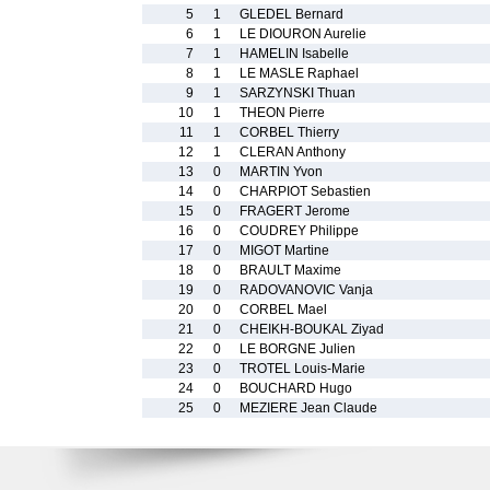
5
1
GLEDEL Bernard
6
1
LE DIOURON Aurelie
7
1
HAMELIN Isabelle
8
1
LE MASLE Raphael
9
1
SARZYNSKI Thuan
10
1
THEON Pierre
11
1
CORBEL Thierry
12
1
CLERAN Anthony
13
0
MARTIN Yvon
14
0
CHARPIOT Sebastien
15
0
FRAGERT Jerome
16
0
COUDREY Philippe
17
0
MIGOT Martine
18
0
BRAULT Maxime
19
0
RADOVANOVIC Vanja
20
0
CORBEL Mael
21
0
CHEIKH-BOUKAL Ziyad
22
0
LE BORGNE Julien
23
0
TROTEL Louis-Marie
24
0
BOUCHARD Hugo
25
0
MEZIERE Jean Claude