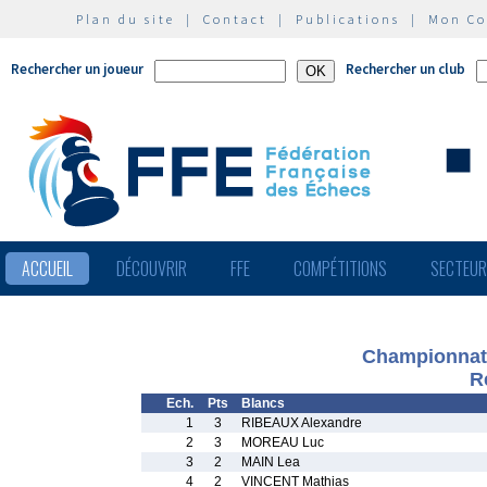
Plan du site
|
Contact
|
Publications
|
Mon C
Rechercher un joueur
Rechercher un club
ACCUEIL
DÉCOUVRIR
FFE
COMPÉTITIONS
SECTEU
Championnat 
R
Ech.
Pts
Blancs
1
3
RIBEAUX Alexandre
2
3
MOREAU Luc
3
2
MAIN Lea
4
2
VINCENT Mathias