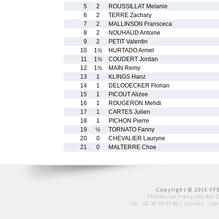
5
2
ROUSSILLAT Melanie
6
2
TERRE Zachary
7
2
MALLINSON Fransceca
8
2
NOUHAUD Antoine
9
2
PETIT Valentin
10
1½
HURTADO Armel
11
1½
COUDERT Jordan
12
1½
MAIN Remy
13
1
KLINGS Hanz
14
1
DELOOECKER Florian
15
1
PICOUT Alizee
16
1
ROUGERON Mehdi
17
1
CARTES Julien
18
1
PICHON Pierre
19
½
TORNATO Fanny
20
0
CHEVALIER Lauryne
21
0
MALTERRE Choe
Copyright © 2015 FFE
Fédération Française des 
tél :
01 39 44 65 80
| contact :
con