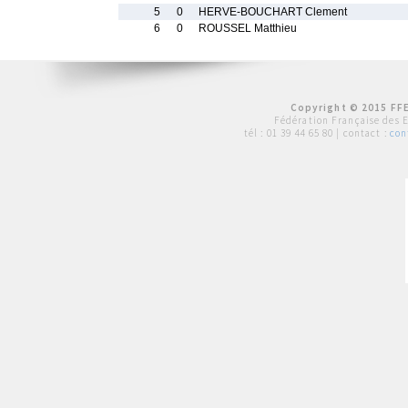
5
0
HERVE-BOUCHART Clement
6
0
ROUSSEL Matthieu
Copyright © 2015 FFE
Fédération Française des 
tél :
01 39 44 65 80
| contact :
con