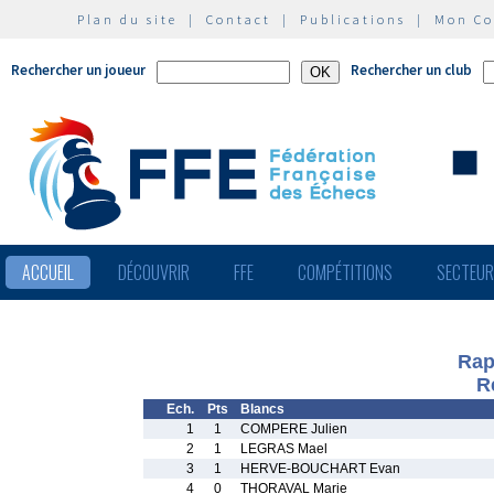
Plan du site
|
Contact
|
Publications
|
Mon C
Rechercher un joueur
Rechercher un club
ACCUEIL
DÉCOUVRIR
FFE
COMPÉTITIONS
SECTEU
Rap
R
Ech.
Pts
Blancs
1
1
COMPERE Julien
2
1
LEGRAS Mael
3
1
HERVE-BOUCHART Evan
4
0
THORAVAL Marie