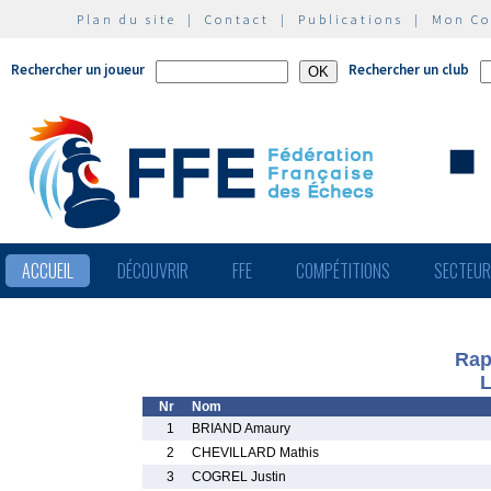
Plan du site
|
Contact
|
Publications
|
Mon C
Rechercher un joueur
Rechercher un club
ACCUEIL
DÉCOUVRIR
FFE
COMPÉTITIONS
SECTEU
Rap
L
Nr
Nom
1
BRIAND Amaury
2
CHEVILLARD Mathis
3
COGREL Justin