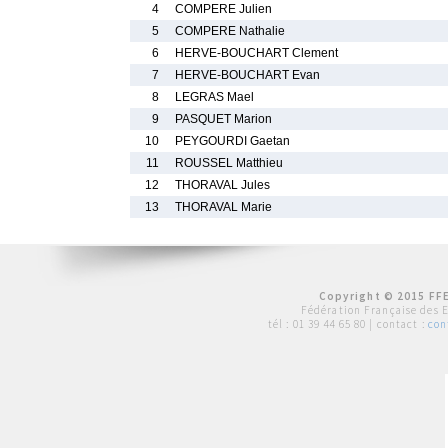
4
COMPERE Julien
5
COMPERE Nathalie
6
HERVE-BOUCHART Clement
7
HERVE-BOUCHART Evan
8
LEGRAS Mael
9
PASQUET Marion
10
PEYGOURDI Gaetan
11
ROUSSEL Matthieu
12
THORAVAL Jules
13
THORAVAL Marie
Copyright © 2015 FFE
Fédération Française des 
tél :
01 39 44 65 80
| contact :
con